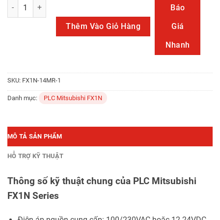
FX1N-14MR-001 số lượng
Báo
Thêm Vào Giỏ Hàng
Giá
Nhanh
SKU:
FX1N-14MR-1
Danh mục:
PLC Mitsubishi FX1N
MÔ TẢ SẢN PHẨM
HỖ TRỢ KỸ THUẬT
Thông số kỹ thuật chung của PLC Mitsubishi
FX1N Series
Điện áp nguồn cung cấp: 100/230VAC hoặc 12-24VDC