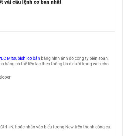
t vài câu lệnh cơ bản nhất
PLC Mitsubishi cơ bản
bằng hình ảnh do công ty biên soạn,
 hàng có thể liên lạc theo thông tin ở dưới trang web cho
eloper
 Ctrl +N; hoặc nhấn vào biểu tượng New trên thanh công cụ.