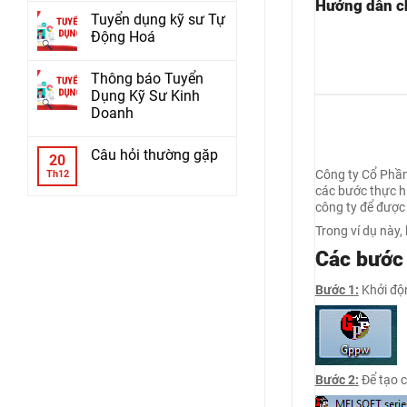
Hướng dẫn ch
Tuyển dụng kỹ sư Tự
Động Hoá
Thông báo Tuyển
Dụng Kỹ Sư Kinh
Doanh
Câu hỏi thường gặp
20
Công ty Cổ Phần
Th12
các bước thực hi
công ty để được 
Trong ví dụ này, 
Các bước 
Bước 1:
Khởi độn
Bước 2:
Để tạo c