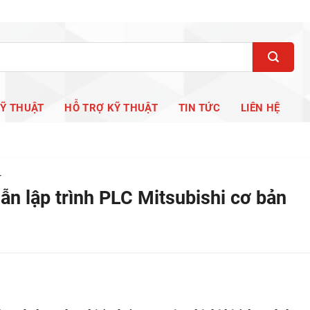
KỸ THUẬT
HỖ TRỢ KỸ THUẬT
TIN TỨC
LIÊN HỆ
T
n lập trình PLC Mitsubishi cơ bản