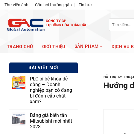
Skip
Thư viện ảnh
Câu hỏi thường gặp
Tin tức
to
content
Tìm
kiếm:
SẢN PHẨM
TRANG CHỦ
GIỚI THIỆU
DỊCH VỤ 
BÀI VIẾT MỚI
HỖ TRỢ KỸ THUẬ
PLC bị bẻ khóa dễ
Hướng dẫ
dàng – Doanh
nghiệp bạn có đang
bị đánh cắp chất
xám?
Bảng giá biến tần
Mitsubishi mới nhất
2023