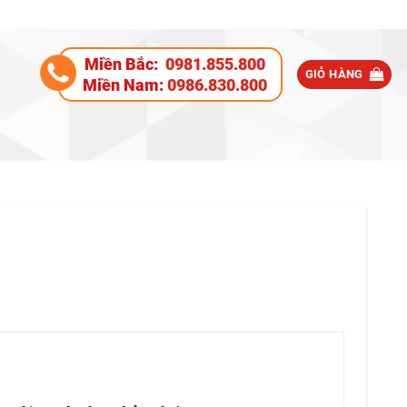
Miền Bắc:
0981.855.800
GIỎ HÀNG
Miền Nam:
0986.830.800