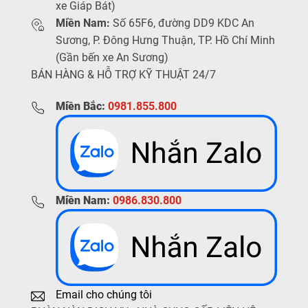
xe Giáp Bát)
Miền Nam:
Số 65F6, đường DD9 KDC An
Sương, P. Đông Hưng Thuận, TP. Hồ Chí Minh
(Gần bến xe An Sương)
BÁN HÀNG & HỖ TRỢ KỸ THUẬT 24/7
Miền Bắc:
0981.855.800
Miền Nam:
0986.830.800
Email cho chúng tôi