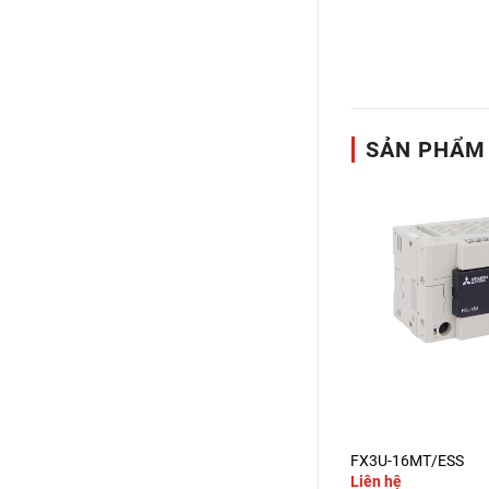
SẢN PHẨM
+
+
FX3U-64MR/ES-A
FX3U-16MT/ESS
á
Liên hệ
Liên hệ