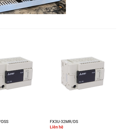
+
/DSS
FX3U-32MR/DS
FX3
Liên hệ
Liê