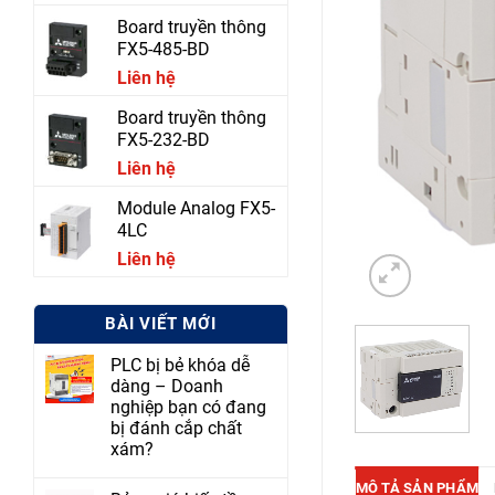
Board truyền thông
FX5-485-BD
Liên hệ
Board truyền thông
FX5-232-BD
Liên hệ
Module Analog FX5-
4LC
Liên hệ
BÀI VIẾT MỚI
PLC bị bẻ khóa dễ
dàng – Doanh
nghiệp bạn có đang
bị đánh cắp chất
xám?
MÔ TẢ SẢN PHẨM