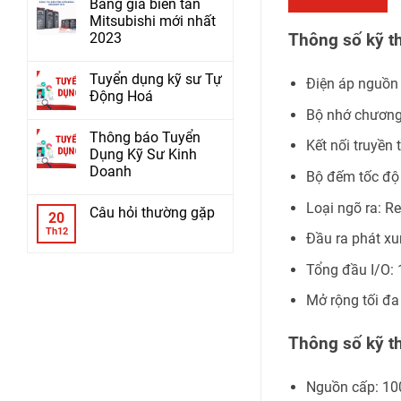
Bảng giá biến tần
Mitsubishi mới nhất
2023
Thông số kỹ t
Tuyển dụng kỹ sư Tự
Điện áp nguồn
Động Hoá
Bộ nhớ chương 
Thông báo Tuyển
Kết nối truyền
Dụng Kỹ Sư Kinh
Doanh
Bộ đếm tốc độ
Loại ngõ ra: R
Câu hỏi thường gặp
20
Th12
Đầu ra phát xu
Tổng đầu I/O:
Mở rộng tối đa
Thông số kỹ 
Nguồn cấp: 1