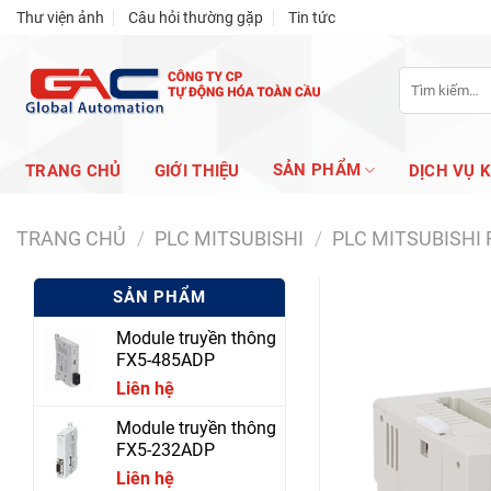
Skip
Thư viện ảnh
Câu hỏi thường gặp
Tin tức
to
content
Tìm
kiếm:
SẢN PHẨM
TRANG CHỦ
GIỚI THIỆU
DỊCH VỤ 
TRANG CHỦ
/
PLC MITSUBISHI
/
PLC MITSUBISHI 
SẢN PHẨM
Module truyền thông
FX5-485ADP
Liên hệ
Module truyền thông
FX5-232ADP
Liên hệ