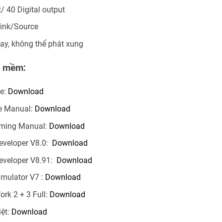
t/ 40 Digital output
Sink/Source
lay, không thể phát xung
n mềm:
ue:
Download
e Manual:
Download
ming Manual:
Download
eveloper V8.0:
Download
eveloper V8.91:
Download
imulator V7 :
Download
rk 2 + 3 Full:
Download
iệt:
Download