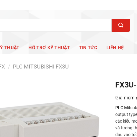
KỸ THUẬT
HỖ TRỢ KỸ THUẬT
TIN TỨC
LIÊN HỆ
FX
/
PLC MITSUBISHI FX3U
FX3U
Giá niêm 
PLC Mitsub
output typ
các kiểu mo
và tương t
đầu vào tố