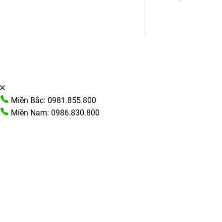
n
00.000 ₫.
Miền Bắc: 0981.855.800
Miền Nam: 0986.830.800