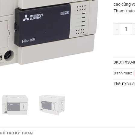
cao cùng vớ
Tham khảo
FX3U-80MR
SKU:
FX3U-
Danh mục:
Thẻ:
FX3U-8
HỖ TRỢ KỸ THUẬT