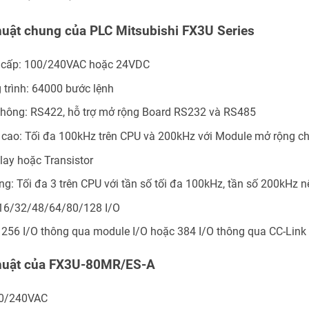
huật chung của PLC Mitsubishi FX3U Series
 cấp: 100/240VAC hoặc 24VDC
trình: 64000 bước lệnh
 thông: RS422, hỗ trợ mở rộng Board RS232 và RS485
 cao: Tối đa 100kHz trên CPU và 200kHz với Module mở rộng c
elay hoặc Transistor
ng: Tối đa 3 trên CPU với tần số tối đa 100kHz, tần số 200kH
 16/32/48/64/80/128 I/O
 256 I/O thông qua module I/O hoặc 384 I/O thông qua CC-Link
thuật của FX3U-80MR/ES-A
00/240VAC