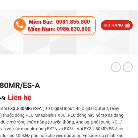
Miền Bắc:
0981.855.800
GIỎ HÀNG
Miền Nam:
0986.830.800
-80MR/ES-A
Liên hệ
yết:
ishi
FX3U-80MR/ES-A
( 40 Digital Input, 40 Digital Output, relay
e) thuộc dòng PLC Mitsubishi FX3U. PLC dòng này hỗ trợ đa dạng
dule mở rộng chức năng (truyền thông, Analog, phát xung,I/O,…)
hích với các module dòng FX2N và FX3U. Với FX3U-80MR/ES-A có
c độ cao 100kHz phù hợp cho việc đọc xung Encoder độ chính xác