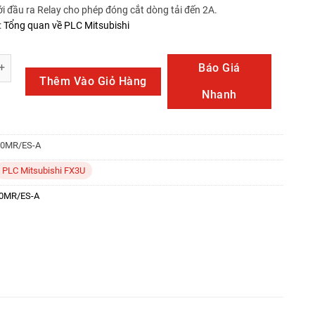
i đầu ra Relay cho phép đóng cắt dòng tải đến 2A.
:
Tổng quan về PLC Mitsubishi
/ES-A số lượng
Báo Giá
Thêm Vào Giỏ Hàng
Nhanh
80MR/ES-A
PLC Mitsubishi FX3U
0MR/ES-A