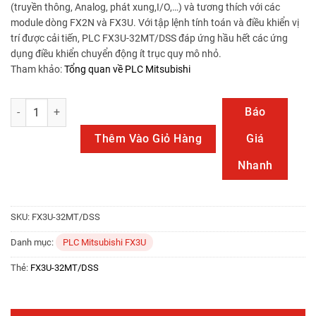
(truyền thông, Analog, phát xung,I/O,…) và tương thích với các
module dòng FX2N và FX3U. Với tập lệnh tính toán và điều khiển vị
trí được cải tiến, PLC FX3U-32MT/DSS đáp ứng hầu hết các ứng
dụng điều khiển chuyển động ít trục quy mô nhỏ.
Tham khảo:
Tổng quan về PLC Mitsubishi
FX3U-32MT/DSS số lượng
Báo
Thêm Vào Giỏ Hàng
Giá
Nhanh
SKU:
FX3U-32MT/DSS
Danh mục:
PLC Mitsubishi FX3U
Thẻ:
FX3U-32MT/DSS