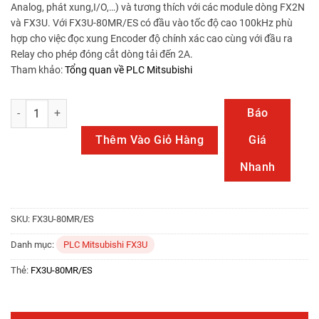
Analog, phát xung,I/O,…) và tương thích với các module dòng FX2N
và FX3U. Với FX3U-80MR/ES có đầu vào tốc độ cao 100kHz phù
hợp cho việc đọc xung Encoder độ chính xác cao cùng với đầu ra
Relay cho phép đóng cắt dòng tải đến 2A.
Tham khảo:
Tổng quan về PLC Mitsubishi
FX3U-80MR/ES số lượng
Báo
Thêm Vào Giỏ Hàng
Giá
Nhanh
SKU:
FX3U-80MR/ES
Danh mục:
PLC Mitsubishi FX3U
Thẻ:
FX3U-80MR/ES