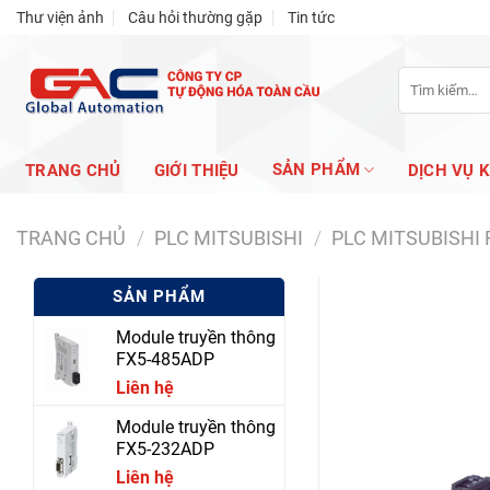
Skip
Thư viện ảnh
Câu hỏi thường gặp
Tin tức
to
content
Tìm
kiếm:
SẢN PHẨM
TRANG CHỦ
GIỚI THIỆU
DỊCH VỤ 
TRANG CHỦ
/
PLC MITSUBISHI
/
PLC MITSUBISHI 
SẢN PHẨM
Module truyền thông
FX5-485ADP
Liên hệ
Module truyền thông
FX5-232ADP
Liên hệ