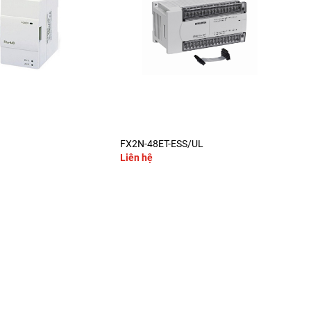
+
FX2N-48ET-ESS/UL
FX2
Liên hệ
Liê