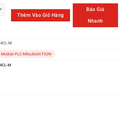
-M số lượng
Báo Giá
Thêm Vào Giỏ Hàng
Nhanh
64CL-M
Module PLC Mitsubishi FX2N-
64CL-M