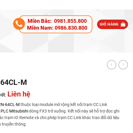
Miền Bắc:
0981.855.800
GIỎ HÀNG
Miền Nam:
0986.830.800
-64CL-M
Liên hệ
yết:
2N-64CL-M
thuộc loại module mở rộng kết nối trạm CC Link
o
PLC Mitsubishi
dòng FX3 trở xuống. Kết nối này sẽ hỗ trợ đọc ghi
các trạm IO Remote và cho phép trạm CC Link khác trao đổi dữ liệu
a truyền thông.