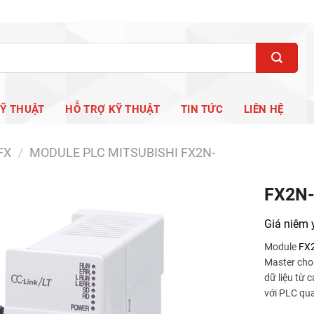
KỸ THUẬT
HỖ TRỢ KỸ THUẬT
TIN TỨC
LIÊN HỆ
FX
/
MODULE PLC MITSUBISHI FX2N-
FX2N
Giá niêm 
Module
FX
Master ch
dữ liệu từ 
với PLC qu