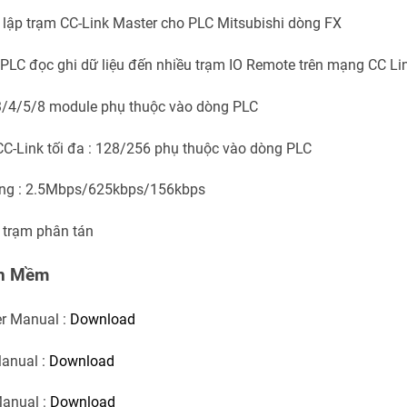
 lập trạm CC-Link Master cho PLC Mitsubishi dòng FX
PLC đọc ghi dữ liệu đến nhiều trạm IO Remote trên mạng CC Link
ừ 3/4/5/8 module phụ thuộc vào dòng PLC
CC-Link tối đa : 128/256 phụ thuộc vào dòng PLC
ông : 2.5Mbps/625kbps/156kbps
4 trạm phân tán
hần Mềm
r Manual :
Download
anual :
Download
anual :
Download