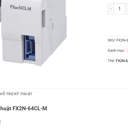
FX2N-64CL
SKU:
FX2N-
Danh mục:
Thẻ:
FX2N-
HỖ TRỢ KỸ THUẬT
Thuật FX2N-64CL-M
C