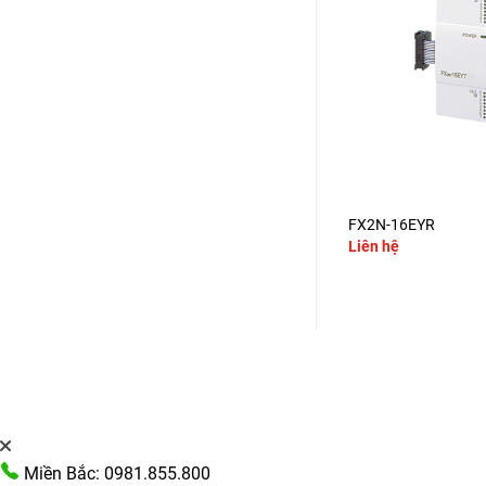
+
+
FX2N-4DA
FX2N-16EYR
Liên hệ
Liên hệ
Miền Bắc: 0981.855.800