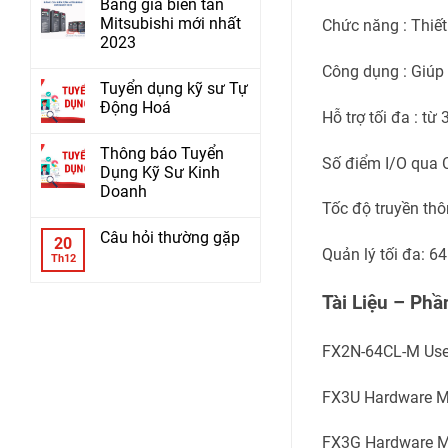
Bảng giá biến tần
Mitsubishi mới nhất
Chức năng : Thiết
2023
Công dụng : Giúp 
Tuyển dụng kỹ sư Tự
Động Hoá
Hỗ trợ tối đa : t
Thông báo Tuyển
Số điểm I/O qua 
Dụng Kỹ Sư Kinh
Doanh
Tốc độ truyền th
Câu hỏi thường gặp
20
Quản lý tối đa: 6
Th12
Tài Liệu – P
FX2N-64CL-M Use
FX3U Hardware M
FX3G Hardware M