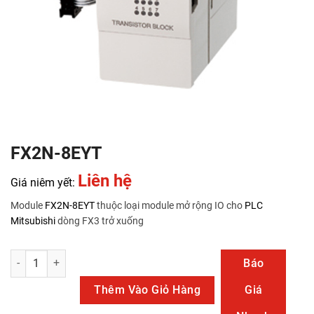
FX2N-8EYT
Liên hệ
Giá niêm yết:
Module
FX2N-8EYT
thuộc loại module mở rộng IO cho
PLC
Mitsubishi
dòng FX3 trở xuống
FX2N-8EYT số lượng
Báo
Thêm Vào Giỏ Hàng
Giá