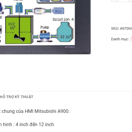
SKU:
A970G
Danh mục:
HỖ TRỢ KỸ THUẬT
t chung của HMI Mitsubishi A900:
 hình : 4 inch đến 12 inch