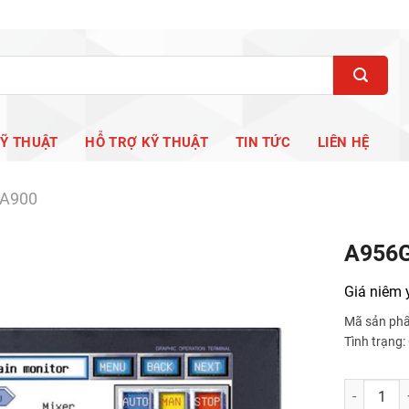
KỸ THUẬT
HỖ TRỢ KỸ THUẬT
TIN TỨC
LIÊN HỆ
 A900
A956
Giá niêm 
Mã sản ph
Tình trạng
A956GOT-S