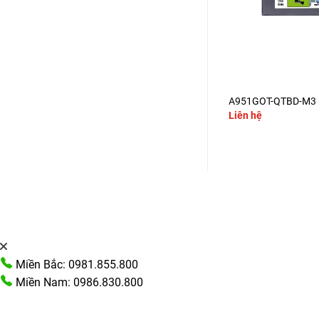
+
+
A951GOT-QLBD-M3
A951GOT-QTBD-M3
Liên hệ
Liên hệ
Miền Bắc: 0981.855.800
Miền Nam: 0986.830.800