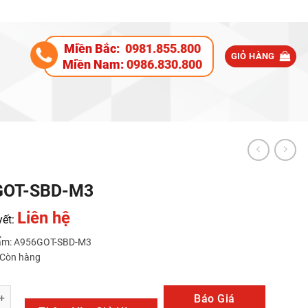
Miền Bắc:
0981.855.800
GIỎ HÀNG
Miền Nam:
0986.830.800
GOT-SBD-M3
Liên hệ
yết:
ẩm: A956GOT-SBD-M3
: Còn hàng
BD-M3 số lượng
Báo Giá