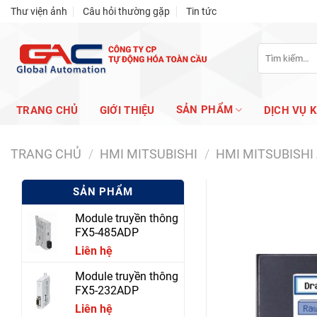
Skip
Thư viện ảnh
Câu hỏi thường gặp
Tin tức
to
content
Tìm
kiếm:
SẢN PHẨM
TRANG CHỦ
GIỚI THIỆU
DỊCH VỤ 
TRANG CHỦ
/
HMI MITSUBISHI
/
HMI MITSUBISHI
SẢN PHẨM
Module truyền thông
FX5-485ADP
Liên hệ
Module truyền thông
FX5-232ADP
Liên hệ