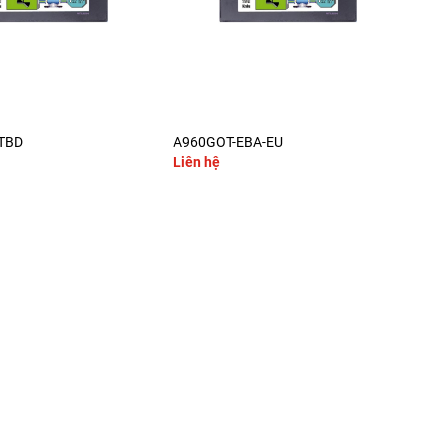
+
TBD
A960GOT-EBA-EU
A95
Liên hệ
Liê