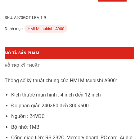
SKU:
A970GOT-LBA-1-9
Danh mục:
HMI Mitsubishi A900
MÔ TẢ SẢN PHẨM
HỖ TRỢ KỸ THUẬT
Thông số kỹ thuật chung của HMI Mitsubishi A900:
Kích thước màn hình : 4 inch đến 12 inch
Độ phân giải: 240×80 đến 800×600
Nguồn : 24VDC
Bộ nhớ: 1MB
Cổng giao tiếp: RS-232C, Memory board, PC card, Audio