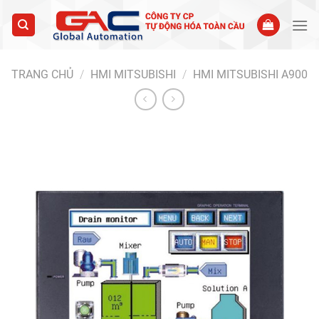
Skip
to
content
TRANG CHỦ
/
HMI MITSUBISHI
/
HMI MITSUBISHI A900