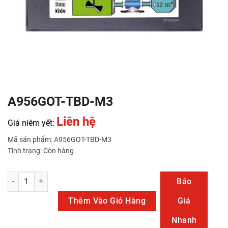
A956GOT-TBD-M3
Liên hệ
Giá niêm yết:
Mã sản phẩm: A956GOT-TBD-M3
Tình trạng: Còn hàng
A956GOT-TBD-M3 số lượng
Báo
Thêm Vào Giỏ Hàng
Giá
Nhanh