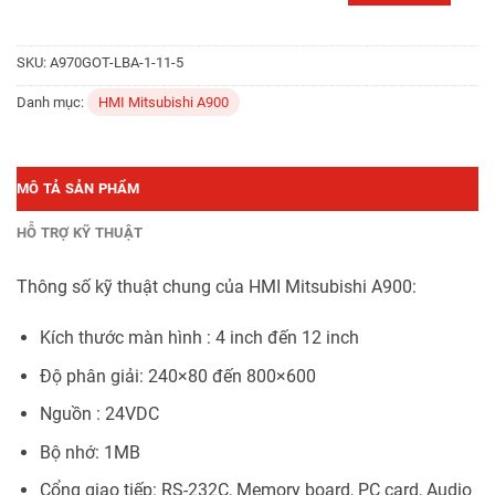
SKU:
A970GOT-LBA-1-11-5
Danh mục:
HMI Mitsubishi A900
MÔ TẢ SẢN PHẨM
HỖ TRỢ KỸ THUẬT
Thông số kỹ thuật chung của HMI Mitsubishi A900:
Kích thước màn hình : 4 inch đến 12 inch
Độ phân giải: 240×80 đến 800×600
Nguồn : 24VDC
Bộ nhớ: 1MB
Cổng giao tiếp: RS-232C, Memory board, PC card, Audio