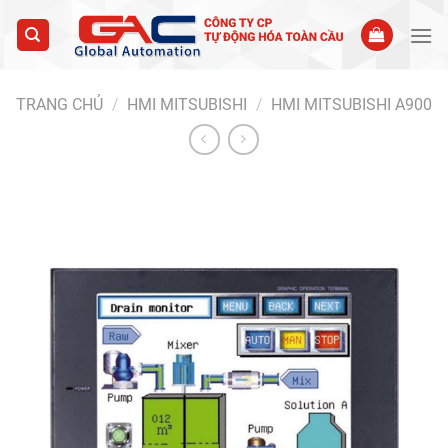
Skip
to
content
TRANG CHỦ
/
HMI MITSUBISHI
/
HMI MITSUBISHI A900