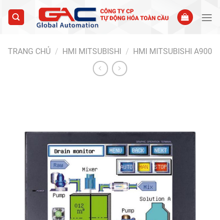
Skip
to
content
TRANG CHỦ
/
HMI MITSUBISHI
/
HMI MITSUBISHI A900