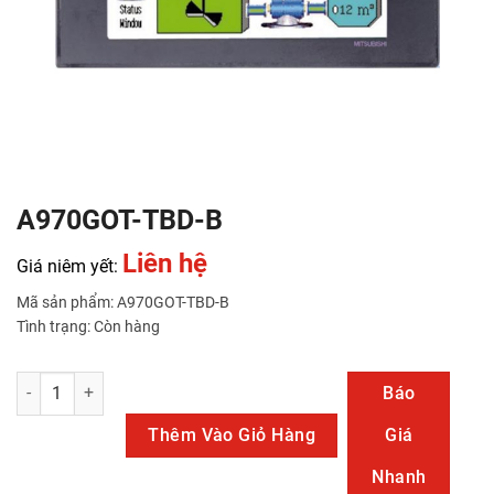
A970GOT-TBD-B
Liên hệ
Giá niêm yết:
Mã sản phẩm: A970GOT-TBD-B
Tình trạng: Còn hàng
A970GOT-TBD-B số lượng
Báo
Thêm Vào Giỏ Hàng
Giá
Nhanh