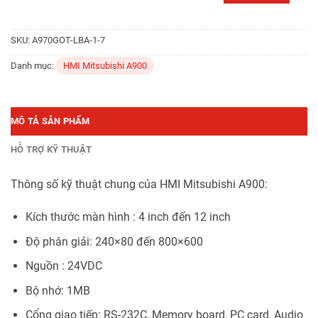
SKU:
A970GOT-LBA-1-7
Danh mục:
HMI Mitsubishi A900
MÔ TẢ SẢN PHẨM
HỖ TRỢ KỸ THUẬT
Thông số kỹ thuật chung của HMI Mitsubishi A900:
Kích thước màn hình : 4 inch đến 12 inch
Độ phân giải: 240×80 đến 800×600
Nguồn : 24VDC
Bộ nhớ: 1MB
Cổng giao tiếp: RS-232C, Memory board, PC card, Audio