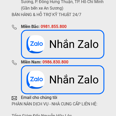
Sương, P. Đông Hưng Thuận, TP. Hồ Chí Minh
(Gần bến xe An Sương)
BÁN HÀNG & HỖ TRỢ KỸ THUẬT 24/7
Miền Bắc:
0981.855.800
Miền Nam:
0986.830.800
Email cho chúng tôi
PHÀN NÀN DỊCH VỤ - NHÀ CUNG CẤP LIÊN HỆ:
Tổng Giám Đốc Nguyễn Hữu Lộc