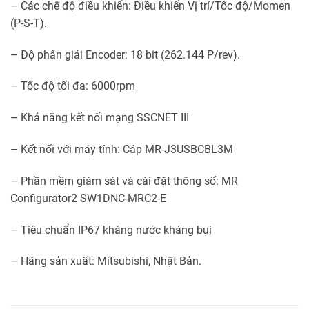
– Các chế độ điều khiển: Điều khiển Vị trí/Tốc độ/Momen
(P-S-T).
– Độ phân giải Encoder: 18 bit (262.144 P/rev).
– Tốc độ tối đa: 6000rpm
– Khả năng kết nối mạng SSCNET III
– Kết nối với máy tính: Cáp MR-J3USBCBL3M
– Phần mềm giám sát và cài đặt thông số: MR
Configurator2 SW1DNC-MRC2-E
– Tiêu chuẩn IP67 kháng nước kháng bụi
– Hãng sản xuất: Mitsubishi, Nhật Bản.