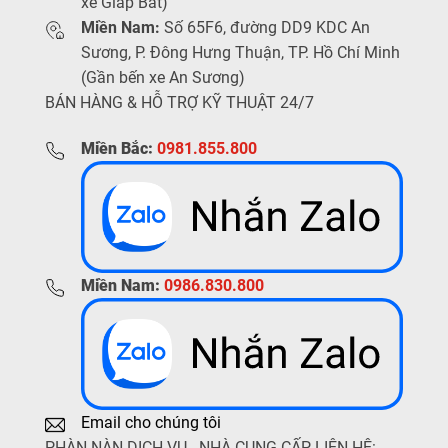
xe Giáp Bát)
Miền Nam:
Số 65F6, đường DD9 KDC An
Sương, P. Đông Hưng Thuận, TP. Hồ Chí Minh
(Gần bến xe An Sương)
BÁN HÀNG & HỖ TRỢ KỸ THUẬT 24/7
Miền Bắc:
0981.855.800
Miền Nam:
0986.830.800
Email cho chúng tôi
PHÀN NÀN DỊCH VỤ - NHÀ CUNG CẤP LIÊN HỆ: