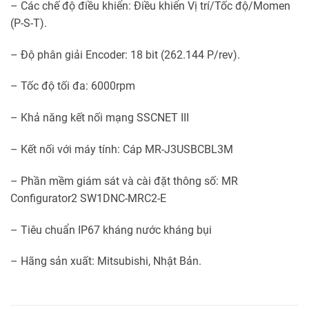
– Các chế độ điều khiển: Điều khiển Vị trí/Tốc độ/Momen
(P-S-T).
– Độ phân giải Encoder: 18 bit (262.144 P/rev).
– Tốc độ tối đa: 6000rpm
– Khả năng kết nối mạng SSCNET III
– Kết nối với máy tính: Cáp MR-J3USBCBL3M
– Phần mềm giám sát và cài đặt thông số: MR
Configurator2 SW1DNC-MRC2-E
– Tiêu chuẩn IP67 kháng nước kháng bụi
– Hãng sản xuất: Mitsubishi, Nhật Bản.