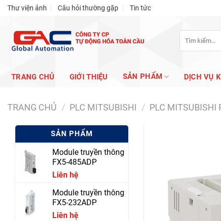
Skip
Thư viện ảnh
Câu hỏi thường gặp
Tin tức
to
content
Tìm
kiếm:
SẢN PHẨM
TRANG CHỦ
GIỚI THIỆU
DỊCH VỤ 
TRANG CHỦ
/
PLC MITSUBISHI
/
PLC MITSUBISHI 
SẢN PHẨM
Module truyền thông
FX5-485ADP
Liên hệ
Module truyền thông
FX5-232ADP
Liên hệ