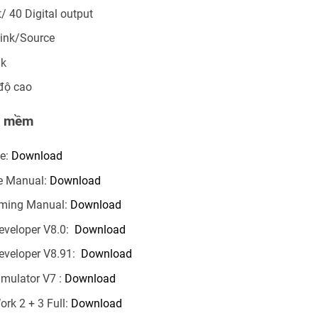
t/ 40 Digital output
Sink/Source
nk
 độ cao
ần mềm
ue:
Download
e Manual:
Download
ming Manual:
Download
eveloper V8.0:
Download
eveloper V8.91:
Download
imulator V7 :
Download
rk 2 + 3 Full:
Download