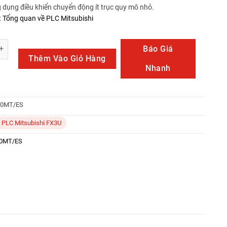
 dụng điều khiển chuyển động ít trục quy mô nhỏ.
:
Tổng quan về PLC Mitsubishi
/ES số lượng
Báo Giá
Thêm Vào Giỏ Hàng
Nhanh
80MT/ES
PLC Mitsubishi FX3U
80MT/ES