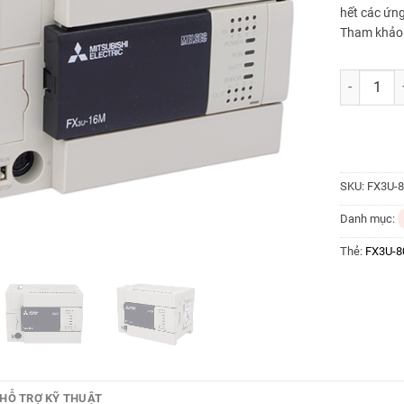
hết các ứng
Tham khảo
FX3U-80MT
SKU:
FX3U-
Danh mục:
Thẻ:
FX3U-
HỖ TRỢ KỸ THUẬT