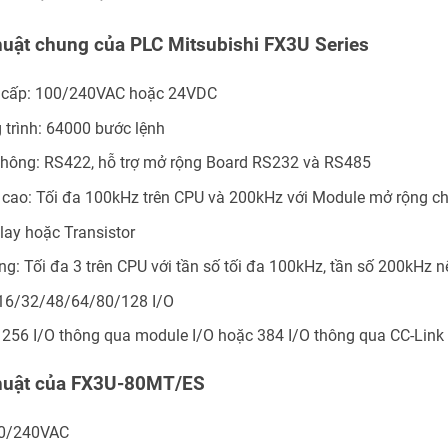
huật chung của PLC Mitsubishi FX3U Series
 cấp: 100/240VAC hoặc 24VDC
trình: 64000 bước lệnh
 thông: RS422, hỗ trợ mở rộng Board RS232 và RS485
 cao: Tối đa 100kHz trên CPU và 200kHz với Module mở rộng c
elay hoặc Transistor
ng: Tối đa 3 trên CPU với tần số tối đa 100kHz, tần số 200kH
 16/32/48/64/80/128 I/O
 256 I/O thông qua module I/O hoặc 384 I/O thông qua CC-Link
thuật của FX3U-80MT/ES
00/240VAC