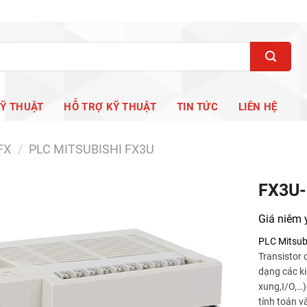
KỸ THUẬT
HỖ TRỢ KỸ THUẬT
TIN TỨC
LIÊN HỆ
FX
/
PLC MITSUBISHI FX3U
FX3U
Giá niêm 
PLC Mitsub
Transistor 
dạng các k
xung,I/O,…)
tính toán v