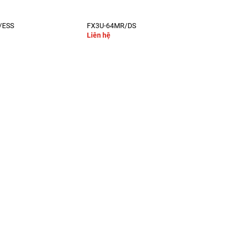
+
/ESS
FX3U-64MR/DS
FX3
Liên hệ
Liê