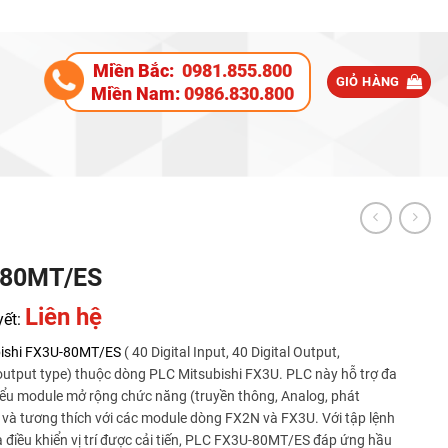
Miền Bắc:
0981.855.800
GIỎ HÀNG
Miền Nam:
0986.830.800
-80MT/ES
Liên hệ
yết:
ishi
FX3U-80MT/ES
( 40 Digital Input, 40 Digital Output,
output type) thuộc dòng PLC Mitsubishi FX3U. PLC này hỗ trợ đa
iểu module mở rộng chức năng (truyền thông, Analog, phát
 và tương thích với các module dòng FX2N và FX3U. Với tập lệnh
à điều khiển vị trí được cải tiến, PLC FX3U-80MT/ES đáp ứng hầu