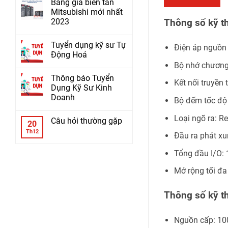
Bảng giá biến tần
Mitsubishi mới nhất
2023
Thông số kỹ t
Tuyển dụng kỹ sư Tự
Điện áp nguồn
Động Hoá
Bộ nhớ chương 
Thông báo Tuyển
Kết nối truyền
Dụng Kỹ Sư Kinh
Doanh
Bộ đếm tốc độ
Loại ngõ ra: R
Câu hỏi thường gặp
20
Th12
Đầu ra phát xu
Tổng đầu I/O:
Mở rộng tối đa
Thông số kỹ 
Nguồn cấp: 1