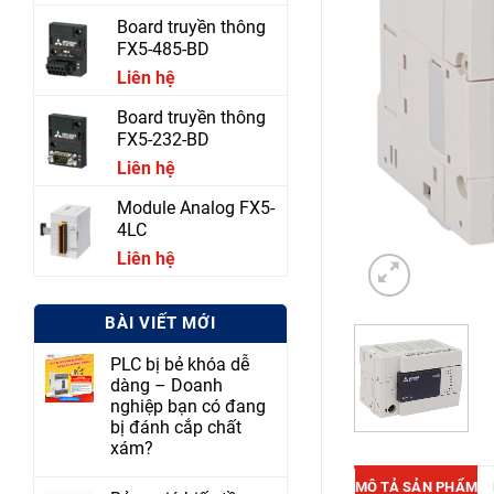
Board truyền thông
FX5-485-BD
Liên hệ
Board truyền thông
FX5-232-BD
Liên hệ
Module Analog FX5-
4LC
Liên hệ
BÀI VIẾT MỚI
PLC bị bẻ khóa dễ
dàng – Doanh
nghiệp bạn có đang
bị đánh cắp chất
xám?
MÔ TẢ SẢN PHẨM