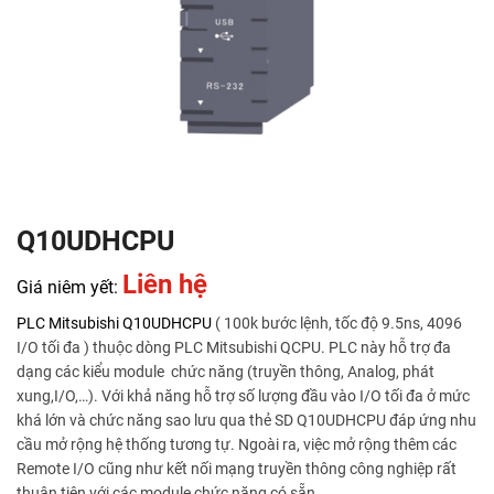
Q10UDHCPU
Liên hệ
Giá niêm yết:
PLC Mitsubishi
Q10UDHCPU
( 100k bước lệnh, tốc độ 9.5ns, 4096
I/O tối đa ) thuộc dòng PLC Mitsubishi QCPU. PLC này hỗ trợ đa
dạng các kiểu module chức năng (truyền thông, Analog, phát
xung,I/O,…). Với khả năng hỗ trợ số lượng đầu vào I/O tối đa ở mức
khá lớn và chức năng sao lưu qua thẻ SD Q10UDHCPU đáp ứng nhu
cầu mở rộng hệ thống tương tự. Ngoài ra, việc mở rộng thêm các
Remote I/O cũng như kết nối mạng truyền thông công nghiệp rất
thuận tiện với các module chức năng có sẵn.