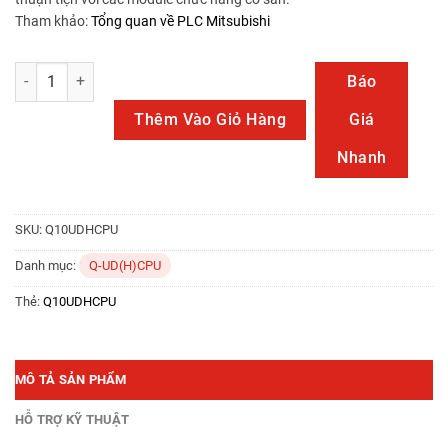
Tham khảo:
Tổng quan về PLC Mitsubishi
Q10UDHCPU số lượng
Báo
Thêm Vào Giỏ Hàng
Giá
Nhanh
SKU:
Q10UDHCPU
Danh mục:
Q-UD(H)CPU
Thẻ:
Q10UDHCPU
MÔ TẢ SẢN PHẨM
HỖ TRỢ KỸ THUẬT