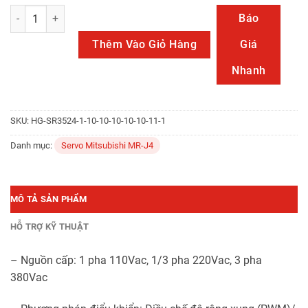
MR-J4-22KA4 số lượng
Báo
Thêm Vào Giỏ Hàng
Giá
Nhanh
SKU:
HG-SR3524-1-10-10-10-10-10-11-1
Danh mục:
Servo Mitsubishi MR-J4
MÔ TẢ SẢN PHẨM
HỖ TRỢ KỸ THUẬT
– Nguồn cấp: 1 pha 110Vac, 1/3 pha 220Vac, 3 pha
380Vac