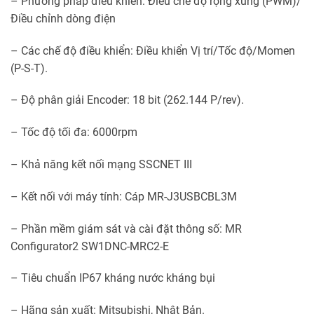
– Phương pháp điểu khiển: Điều chế độ rộng xung (PWM)/
Điều chỉnh dòng điện
– Các chế độ điều khiển: Điều khiển Vị trí/Tốc độ/Momen
(P-S-T).
– Độ phân giải Encoder: 18 bit (262.144 P/rev).
– Tốc độ tối đa: 6000rpm
– Khả năng kết nối mạng SSCNET III
– Kết nối với máy tính: Cáp MR-J3USBCBL3M
– Phần mềm giám sát và cài đặt thông số: MR
Configurator2 SW1DNC-MRC2-E
– Tiêu chuẩn IP67 kháng nước kháng bụi
– Hãng sản xuất: Mitsubishi, Nhật Bản.