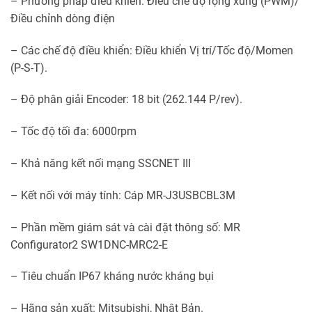
– Phương pháp điểu khiển: Điều chế độ rộng xung (PWM)/
Điều chỉnh dòng điện
– Các chế độ điều khiển: Điều khiển Vị trí/Tốc độ/Momen
(P-S-T).
– Độ phân giải Encoder: 18 bit (262.144 P/rev).
– Tốc độ tối đa: 6000rpm
– Khả năng kết nối mạng SSCNET III
– Kết nối với máy tính: Cáp MR-J3USBCBL3M
– Phần mềm giám sát và cài đặt thông số: MR
Configurator2 SW1DNC-MRC2-E
– Tiêu chuẩn IP67 kháng nước kháng bụi
– Hãng sản xuất: Mitsubishi, Nhật Bản.