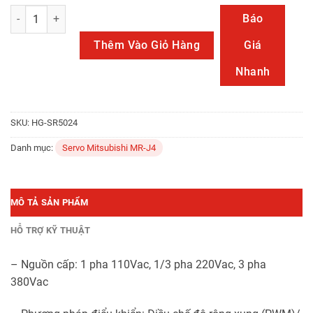
HG-SR5024 số lượng
Báo
Thêm Vào Giỏ Hàng
Giá
Nhanh
SKU:
HG-SR5024
Danh mục:
Servo Mitsubishi MR-J4
MÔ TẢ SẢN PHẨM
HỖ TRỢ KỸ THUẬT
– Nguồn cấp: 1 pha 110Vac, 1/3 pha 220Vac, 3 pha
380Vac