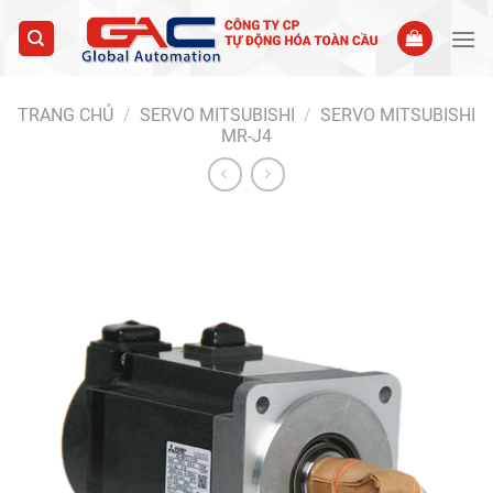
Skip
to
content
TRANG CHỦ
/
SERVO MITSUBISHI
/
SERVO MITSUBISHI
MR-J4