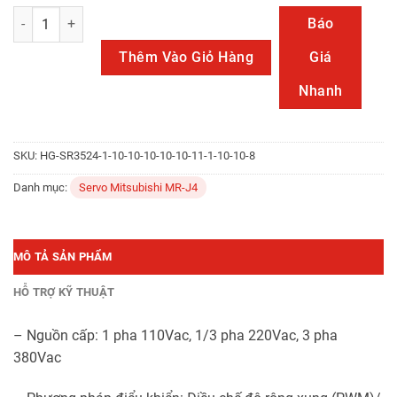
MR-J4-20A số lượng
Báo
Thêm Vào Giỏ Hàng
Giá
Nhanh
SKU:
HG-SR3524-1-10-10-10-10-10-11-1-10-10-8
Danh mục:
Servo Mitsubishi MR-J4
MÔ TẢ SẢN PHẨM
HỖ TRỢ KỸ THUẬT
– Nguồn cấp: 1 pha 110Vac, 1/3 pha 220Vac, 3 pha
380Vac