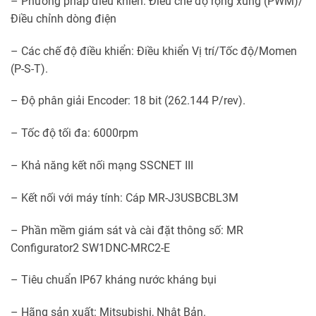
– Phương pháp điểu khiển: Điều chế độ rộng xung (PWM)/
Điều chỉnh dòng điện
– Các chế độ điều khiển: Điều khiển Vị trí/Tốc độ/Momen
(P-S-T).
– Độ phân giải Encoder: 18 bit (262.144 P/rev).
– Tốc độ tối đa: 6000rpm
– Khả năng kết nối mạng SSCNET III
– Kết nối với máy tính: Cáp MR-J3USBCBL3M
– Phần mềm giám sát và cài đặt thông số: MR
Configurator2 SW1DNC-MRC2-E
– Tiêu chuẩn IP67 kháng nước kháng bụi
– Hãng sản xuất: Mitsubishi, Nhật Bản.