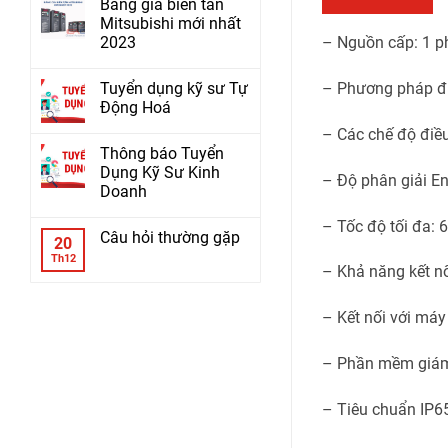
Bảng giá biến tần
Mitsubishi mới nhất
2023
– Nguồn cấp: 1 p
Tuyển dụng kỹ sư Tự
– Phương pháp đi
Động Hoá
– Các chế độ điều
Thông báo Tuyển
Dụng Kỹ Sư Kinh
– Độ phân giải En
Doanh
– Tốc độ tối đa: 
Câu hỏi thường gặp
20
Th12
– Khả năng kết 
– Kết nối với má
– Phần mềm giám
– Tiêu chuẩn IP6