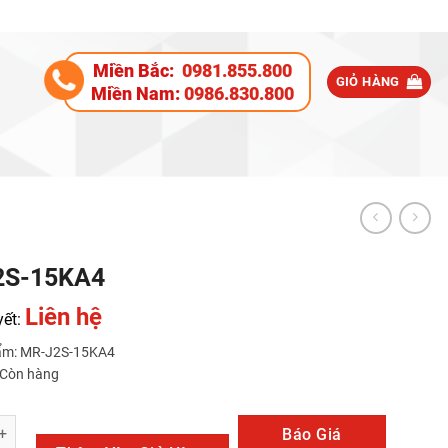
Miền Bắc:
0981.855.800
GIỎ HÀNG
Miền Nam:
0986.830.800
2S-15KA4
Liên hệ
yết:
ẩm: MR-J2S-15KA4
: Còn hàng
KA4 số lượng
Báo Giá