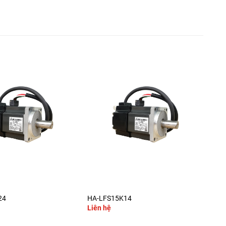
+
24
HA-LFS15K14
HC-
Liên hệ
Liê