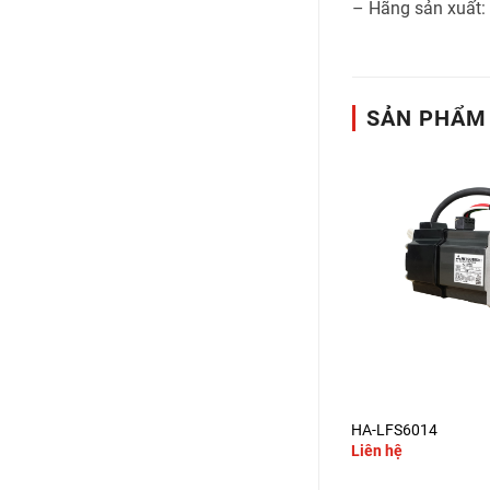
– Hãng sản xuất:
SẢN PHẨM
+
+
HC-SFS1024
HA-LFS6014
Liên hệ
Liên hệ