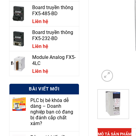
Board truyền thông
FX5-485-BD
Liên hệ
Board truyền thông
FX5-232-BD
Liên hệ
Module Analog FX5-
4LC
Liên hệ
BÀI VIẾT MỚI
PLC bị bẻ khóa dễ
dàng – Doanh
nghiệp bạn có đang
bị đánh cắp chất
xám?
MÔ TẢ SẢN PHẨM