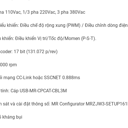
ha 110Vac, 1/3 pha 220Vac, 3 pha 380Vac
ểu khiển: Điều chế độ rộng xung (PWM) / Điều chỉnh dòng điện
 khiển: Điều khiển Vị trí/Tốc độ/Momen (P-S-T).
coder: 17 bit (131.072 p/rev)
6000 rpm
nối mạng CC-Link hoặc SSCNET 0.888ms
y tính: Cáp USB-MR-CPCAT-CBL3M
 sát và cài đặt thông số: MR Configurator MRZJW3-SETUP161
5 kháng bụi