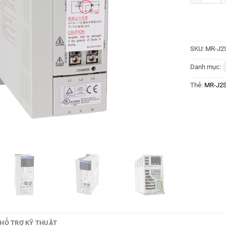
SKU:
MR-J2
Danh mục:
Thẻ:
MR-J2
HỖ TRỢ KỸ THUẬT