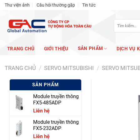
Skip
Thư viện ảnh
Câu hỏi thường gặp
Tin tức
to
content
Tìm
kiếm:
SẢN PHẨM
TRANG CHỦ
GIỚI THIỆU
DỊCH VỤ 
TRANG CHỦ
/
SERVO MITSUBISHI
/
SERVO MITSUB
SẢN PHẨM
Module truyền thông
FX5-485ADP
Liên hệ
Module truyền thông
FX5-232ADP
Liên hệ