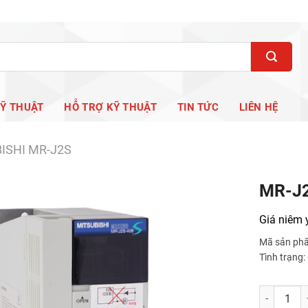
KỸ THUẬT
HỖ TRỢ KỸ THUẬT
TIN TỨC
LIÊN HỆ
ISHI MR-J2S
MR-J
Giá niêm 
Mã sản ph
Tình trạng
MR-J2S-15