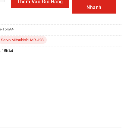
Thêm Vào Giỏ Hàng
Nhanh
S-15KA4
Servo Mitsubishi MR-J2S
S-15KA4