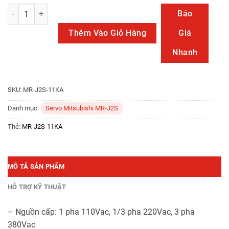
MR-J2S-11KA số lượng
Báo
Thêm Vào Giỏ Hàng
Giá
Nhanh
SKU:
MR-J2S-11KA
Danh mục:
Servo Mitsubishi MR-J2S
Thẻ:
MR-J2S-11KA
MÔ TẢ SẢN PHẨM
HỖ TRỢ KỸ THUẬT
– Nguồn cấp: 1 pha 110Vac, 1/3 pha 220Vac, 3 pha
380Vac