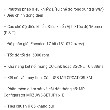
– Phương pháp điểu khiển: Điều chế độ rộng xung (PWM)
/ Điều chỉnh dòng điện
– Các chế độ điều khiển: Điều khiển Vị trí/Tốc độ/Momen
(P-S-T).
– Độ phân giải Encoder: 17 bit (131.072 p/rev)
– Tốc độ tối đa: 6000 rpm
– Khả năng kết nối mạng CC-Link hoặc SSCNET 0.888ms
– Kết nối với máy tính: Cáp USB-MR-CPCAT-CBL3M
– Phần mềm giám sát và cài đặt thông số: MR
Configurator MRZJW3-SETUP161E
– Tiêu chuẩn IP65 kháng bụi