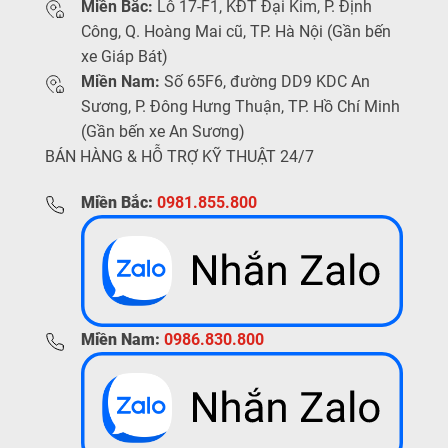
Miền Bắc:
Lô 17-F1, KĐT Đại Kim, P. Định
Công, Q. Hoàng Mai cũ, TP. Hà Nội (Gần bến
xe Giáp Bát)
Miền Nam:
Số 65F6, đường DD9 KDC An
Sương, P. Đông Hưng Thuận, TP. Hồ Chí Minh
(Gần bến xe An Sương)
BÁN HÀNG & HỖ TRỢ KỸ THUẬT 24/7
Miền Bắc:
0981.855.800
Miền Nam:
0986.830.800