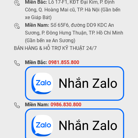
Miền Bắc:
Lô 17-F1, KĐT Đại Kim, P. Định
Công, Q. Hoàng Mai cũ, TP. Hà Nội (Gần bến
xe Giáp Bát)
Miền Nam:
Số 65F6, đường DD9 KDC An
Sương, P. Đông Hưng Thuận, TP. Hồ Chí Minh
(Gần bến xe An Sương)
BÁN HÀNG & HỖ TRỢ KỸ THUẬT 24/7
Miền Bắc:
0981.855.800
Miền Nam:
0986.830.800