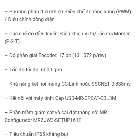
– Phương pháp điểu khiển: Điều chế độ rộng xung (PWM)
/ Điều chỉnh dòng điện
– Các chế độ điều khiển: Điều khiển Vị trí/Tốc độ/Momen
(P-S-T).
– Độ phân giải Encoder: 17 bit (131.072 p/rev)
– Tốc độ tối đa: 6000 rpm
– Khả năng kết nối mạng CC-Link hoặc SSCNET 0.888ms
– Kết nối với máy tính: Cáp USB-MR-CPCAT-CBL3M
– Phần mềm giám sát và cài đặt thông số: MR
Configurator MRZJW3-SETUP161E
– Tiêu chuẩn IP65 kháng bụi