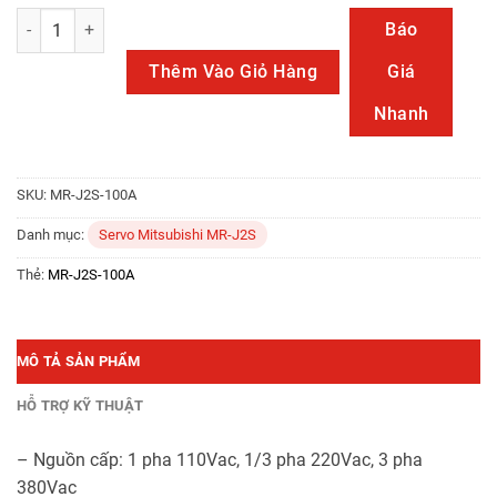
MR-J2S-100A số lượng
Báo
Thêm Vào Giỏ Hàng
Giá
Nhanh
SKU:
MR-J2S-100A
Danh mục:
Servo Mitsubishi MR-J2S
Thẻ:
MR-J2S-100A
MÔ TẢ SẢN PHẨM
HỖ TRỢ KỸ THUẬT
– Nguồn cấp: 1 pha 110Vac, 1/3 pha 220Vac, 3 pha
380Vac