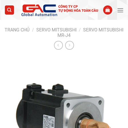
Skip
to
content
TRANG CHỦ
/
SERVO MITSUBISHI
/
SERVO MITSUBISHI
MR-J4