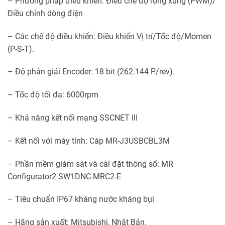
– Phương pháp điểu khiển: Điều chế độ rộng xung (PWM)/
Điều chỉnh dòng điện
– Các chế độ điều khiển: Điều khiển Vị trí/Tốc độ/Momen
(P-S-T).
– Độ phân giải Encoder: 18 bit (262.144 P/rev).
– Tốc độ tối đa: 6000rpm
– Khả năng kết nối mạng SSCNET III
– Kết nối với máy tính: Cáp MR-J3USBCBL3M
– Phần mềm giám sát và cài đặt thông số: MR
Configurator2 SW1DNC-MRC2-E
– Tiêu chuẩn IP67 kháng nước kháng bụi
– Hãng sản xuất: Mitsubishi, Nhật Bản.