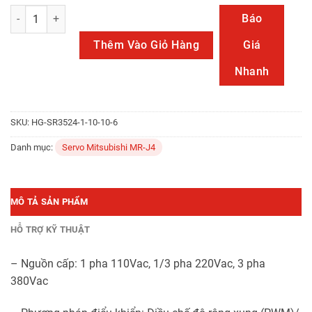
HG-RR203 số lượng
Báo
Thêm Vào Giỏ Hàng
Giá
Nhanh
SKU:
HG-SR3524-1-10-10-6
Danh mục:
Servo Mitsubishi MR-J4
MÔ TẢ SẢN PHẨM
HỖ TRỢ KỸ THUẬT
– Nguồn cấp: 1 pha 110Vac, 1/3 pha 220Vac, 3 pha
380Vac