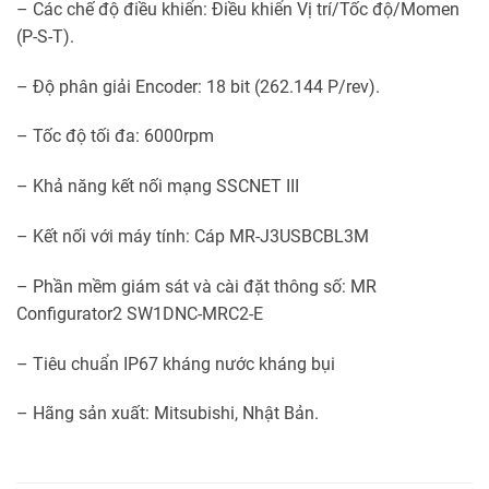
– Các chế độ điều khiển: Điều khiển Vị trí/Tốc độ/Momen
(P-S-T).
– Độ phân giải Encoder: 18 bit (262.144 P/rev).
– Tốc độ tối đa: 6000rpm
– Khả năng kết nối mạng SSCNET III
– Kết nối với máy tính: Cáp MR-J3USBCBL3M
– Phần mềm giám sát và cài đặt thông số: MR
Configurator2 SW1DNC-MRC2-E
– Tiêu chuẩn IP67 kháng nước kháng bụi
– Hãng sản xuất: Mitsubishi, Nhật Bản.