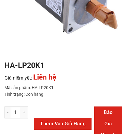
HA-LP20K1
Liên hệ
Giá niêm yết:
Mã sản phẩm: HA-LP20K1
Tình trạng: Còn hàng
HA-LP20K1 số lượng
Báo
Thêm Vào Giỏ Hàng
Giá