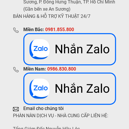
Sương, P. Đông Hưng Thuận, TP. Hồ Chí Minh
(Gần bến xe An Sương)
BÁN HÀNG & HỖ TRỢ KỸ THUẬT 24/7
Miền Bắc:
0981.855.800
Miền Nam:
0986.830.800
Email cho chúng tôi
PHÀN NÀN DỊCH VỤ - NHÀ CUNG CẤP LIÊN HỆ:
Tổng Giám Đốc Nguyễn Hữu Lộc