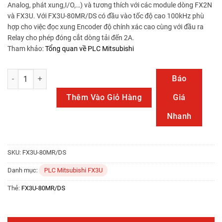
Analog, phát xung,I/O,…) và tương thích với các module dòng FX2N
và FX3U. Với FX3U-80MR/DS có đầu vào tốc độ cao 100kHz phù
hợp cho việc đọc xung Encoder độ chính xác cao cùng với đầu ra
Relay cho phép đóng cắt dòng tải đến 2A.
Tham khảo:
Tổng quan về PLC Mitsubishi
FX3U-80MR/DS số lượng
Báo
Thêm Vào Giỏ Hàng
Giá
Nhanh
SKU:
FX3U-80MR/DS
Danh mục:
PLC Mitsubishi FX3U
Thẻ:
FX3U-80MR/DS