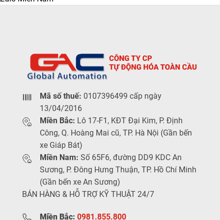
Mã số thuế:
0107396499 cấp ngày
13/04/2016
Miền Bắc:
Lô 17-F1, KĐT Đại Kim, P. Định
Công, Q. Hoàng Mai cũ, TP. Hà Nội (Gần bến
xe Giáp Bát)
Miền Nam:
Số 65F6, đường DD9 KDC An
Sương, P. Đông Hưng Thuận, TP. Hồ Chí Minh
(Gần bến xe An Sương)
BÁN HÀNG & HỖ TRỢ KỸ THUẬT 24/7
Miền Bắc:
0981.855.800