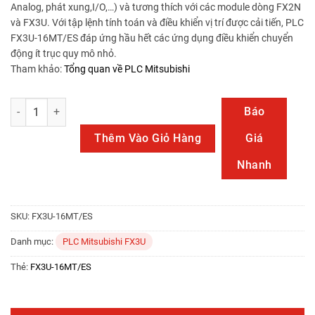
Analog, phát xung,I/O,…) và tương thích với các module dòng FX2N
và FX3U. Với tập lệnh tính toán và điều khiển vị trí được cải tiến, PLC
FX3U-16MT/ES đáp ứng hầu hết các ứng dụng điều khiển chuyển
động ít trục quy mô nhỏ.
Tham khảo:
Tổng quan về PLC Mitsubishi
FX3U-16MT/ES số lượng
Báo
Thêm Vào Giỏ Hàng
Giá
Nhanh
SKU:
FX3U-16MT/ES
Danh mục:
PLC Mitsubishi FX3U
Thẻ:
FX3U-16MT/ES