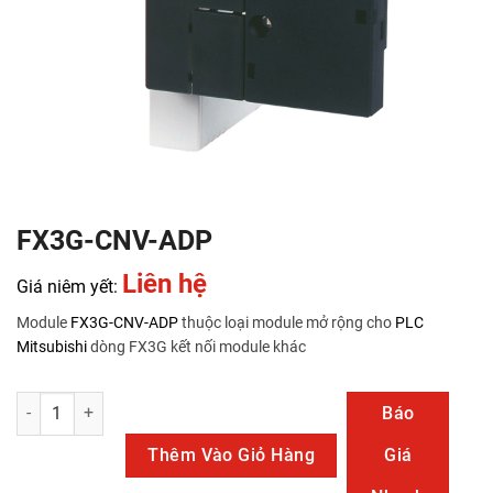
FX3G-CNV-ADP
Liên hệ
Giá niêm yết:
Module
FX3G-CNV-ADP
thuộc loại module mở rộng cho
PLC
Mitsubishi
dòng FX3G kết nối module khác
FX3G-CNV-ADP số lượng
Báo
Thêm Vào Giỏ Hàng
Giá