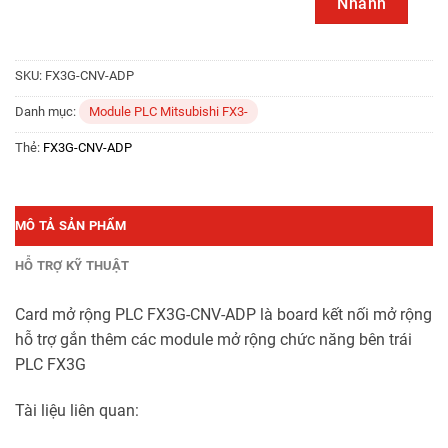
Nhanh
SKU:
FX3G-CNV-ADP
Danh mục:
Module PLC Mitsubishi FX3-
Thẻ:
FX3G-CNV-ADP
MÔ TẢ SẢN PHẨM
HỖ TRỢ KỸ THUẬT
Card mở rộng PLC FX3G-CNV-ADP là board kết nối mở rộng
hỗ trợ gắn thêm các module mở rộng chức năng bên trái
PLC FX3G
Tài liệu liên quan: