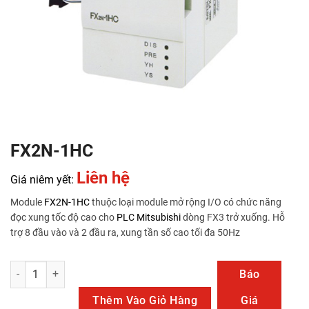
FX2N-1HC
Liên hệ
Giá niêm yết:
Module
FX2N-1HC
thuộc loại module mở rộng I/O có chức năng
đọc xung tốc độ cao cho
PLC Mitsubishi
dòng FX3 trở xuống. Hỗ
trợ 8 đầu vào và 2 đầu ra, xung tần số cao tối đa 50Hz
FX2N-1HC số lượng
Báo
Thêm Vào Giỏ Hàng
Giá