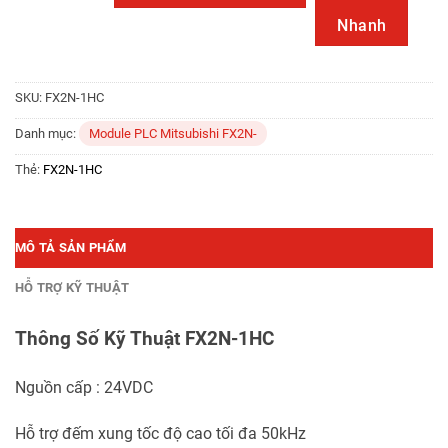
Nhanh
SKU:
FX2N-1HC
Danh mục:
Module PLC Mitsubishi FX2N-
Thẻ:
FX2N-1HC
MÔ TẢ SẢN PHẨM
HỖ TRỢ KỸ THUẬT
Thông Số Kỹ Thuật FX2N-1HC
Nguồn cấp : 24VDC
Hỗ trợ đếm xung tốc độ cao tối đa 50kHz