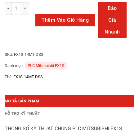
FX1S-14MT-DSS số lượng
Báo
Thêm Vào Giỏ Hàng
Giá
Nhanh
SKU:
FX1S-14MT-DSS
Danh mục:
PLC Mitsubishi FX1S
Thẻ:
FX1S-14MT-DSS
MÔ TẢ SẢN PHẨM
HỖ TRỢ KỸ THUẬT
THÔNG SỐ KỸ THUẬT CHUNG PLC MITSUBISHI FX1S