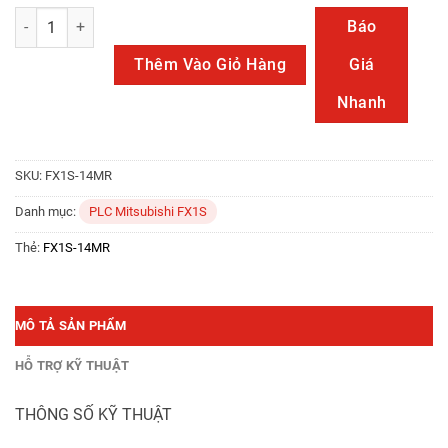
FX1S-14MR số lượng
Báo
Thêm Vào Giỏ Hàng
Giá
Nhanh
SKU:
FX1S-14MR
Danh mục:
PLC Mitsubishi FX1S
Thẻ:
FX1S-14MR
MÔ TẢ SẢN PHẨM
HỖ TRỢ KỸ THUẬT
THÔNG SỐ KỸ THUẬT