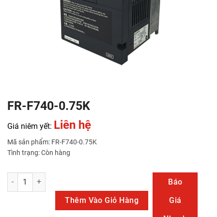
FR-F740-0.75K
Liên hệ
Giá niêm yết:
Mã sản phẩm: FR-F740-0.75K
Tình trạng: Còn hàng
FR-F740-0.75K số lượng
Báo
Thêm Vào Giỏ Hàng
Giá