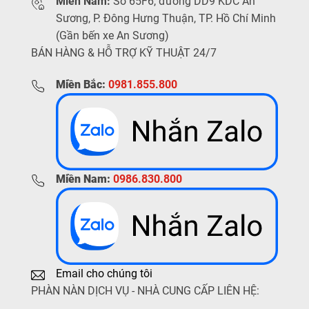
Miền Nam:
Số 65F6, đường DD9 KDC An
Sương, P. Đông Hưng Thuận, TP. Hồ Chí Minh
(Gần bến xe An Sương)
BÁN HÀNG & HỖ TRỢ KỸ THUẬT 24/7
Miền Bắc:
0981.855.800
Miền Nam:
0986.830.800
Email cho chúng tôi
PHÀN NÀN DỊCH VỤ - NHÀ CUNG CẤP LIÊN HỆ: