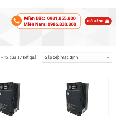
Miền Bắc:
0981.855.800
GIỎ HÀNG
Miền Nam:
0986.830.800
 1–12 của 17 kết quả