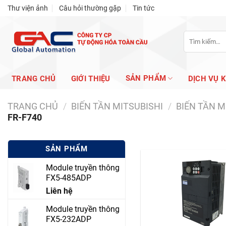
Skip
Thư viện ảnh
Câu hỏi thường gặp
Tin tức
to
content
Tìm
kiếm:
SẢN PHẨM
TRANG CHỦ
GIỚI THIỆU
DỊCH VỤ 
TRANG CHỦ
/
BIẾN TẦN MITSUBISHI
/
BIẾN TẦN M
FR-F740
SẢN PHẨM
Module truyền thông
FX5-485ADP
Liên hệ
Module truyền thông
FX5-232ADP