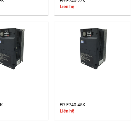
2K
FR-F740-22K
Liên hệ
+
7K
FR-F740-45K
Liên hệ