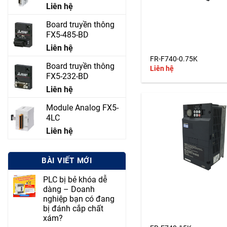
Liên hệ
Board truyền thông
FX5-485-BD
+
Liên hệ
FR-F740-0.75K
Board truyền thông
Liên hệ
FX5-232-BD
Liên hệ
Module Analog FX5-
4LC
Liên hệ
BÀI VIẾT MỚI
PLC bị bẻ khóa dễ
dàng – Doanh
nghiệp bạn có đang
+
bị đánh cắp chất
xám?