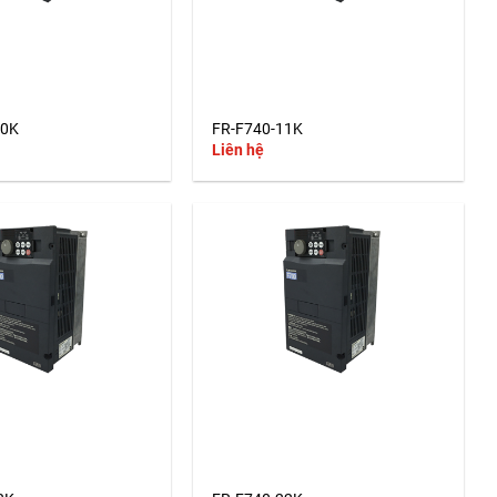
+
10K
FR-F740-11K
Liên hệ
+