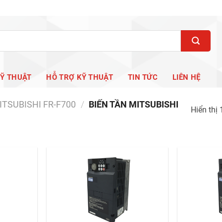
KỸ THUẬT
HỖ TRỢ KỸ THUẬT
TIN TỨC
LIÊN HỆ
ITSUBISHI FR-F700
/
BIẾN TẦN MITSUBISHI
Hiển thị