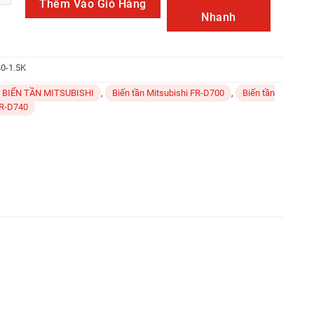
Thêm Vào Giỏ Hàng
Nhanh
0-1.5K
BIẾN TẦN MITSUBISHI
,
Biến tần Mitsubishi FR-D700
,
Biến tần
FR-D740