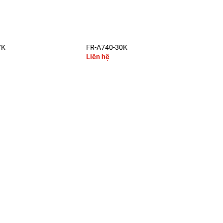
+
7K
FR-A740-30K
FR-
Liên hệ
Liê