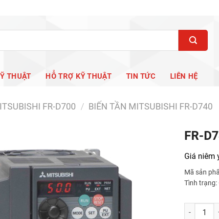
KỸ THUẬT
HỖ TRỢ KỸ THUẬT
TIN TỨC
LIÊN HỆ
ITSUBISHI FR-D700
/
BIẾN TẦN MITSUBISHI FR-D740
FR-D7
Giá niêm 
Mã sản ph
Tình trạng
FR-D740-1.