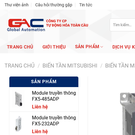
Skip
Thư viện ảnh
Câu hỏi thường gặp
Tin tức
to
content
Tìm
kiếm:
SẢN PHẨM
TRANG CHỦ
GIỚI THIỆU
DỊCH VỤ 
TRANG CHỦ
/
BIẾN TẦN MITSUBISHI
/
BIẾN TẦN M
SẢN PHẨM
Module truyền thông
FX5-485ADP
Liên hệ
Module truyền thông
FX5-232ADP
Liên hệ