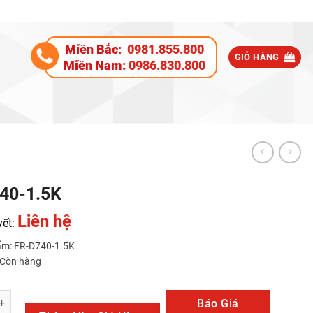
Miền Bắc:
0981.855.800
GIỎ HÀNG
Miền Nam:
0986.830.800
40-1.5K
Liên hệ
yết:
ẩm: FR-D740-1.5K
: Còn hàng
5K số lượng
Báo Giá