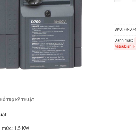
SKU:
FR-D74
Danh mục:
Mitsubishi 
HỖ TRỢ KỸ THUẬT
uật
h mức: 1.5 KW