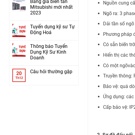
Bảng giá biến tần
Nguồn cung c
Mitsubishi mới nhất
2023
Ngõ ra: 3 pha
Dải tần số ngõ
Tuyển dụng kỹ sư Tự
Động Hoá
Phương pháp đ
Có sẵn biến trở
Thông báo Tuyển
Dụng Kỹ Sư Kinh
Hiển thị các th
Doanh
Có một ngõvào
Câu hỏi thường gặp
20
Truyền thông:
Th12
Bảo vệ: quá dò
Ứng dụng: các 
Cấp bảo vệ: IP
2. Sơ đồ đấu nối