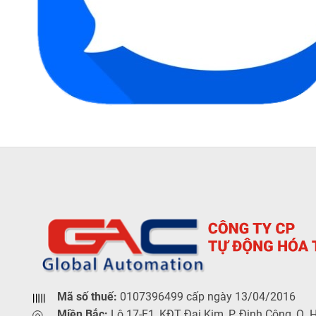
Mã số thuế:
0107396499 cấp ngày 13/04/2016
Miền Bắc:
Lô 17-F1, KĐT Đại Kim, P. Định Công, Q. 