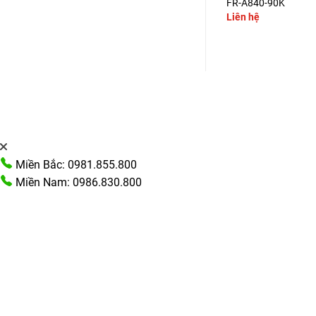
FR-A840-5.5K
FR-A840-90K
Liên hệ
Liên hệ
Miền Bắc: 0981.855.800
Miền Nam: 0986.830.800