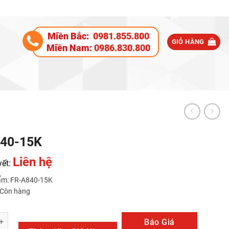
Miền Bắc:
0981.855.800
GIỎ HÀNG
Miền Nam:
0986.830.800
40-15K
Liên hệ
yết:
ẩm: FR-A840-15K
: Còn hàng
K số lượng
Báo Giá