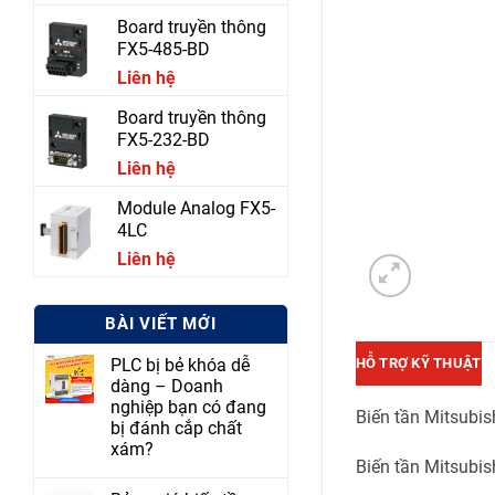
Board truyền thông
FX5-485-BD
Liên hệ
Board truyền thông
FX5-232-BD
Liên hệ
Module Analog FX5-
4LC
Liên hệ
BÀI VIẾT MỚI
HỖ TRỢ KỸ THUẬT
PLC bị bẻ khóa dễ
dàng – Doanh
nghiệp bạn có đang
Biến tần Mitsubi
bị đánh cắp chất
xám?
Biến tần Mitsubi