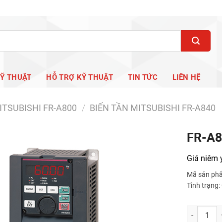
KỸ THUẬT
HỖ TRỢ KỸ THUẬT
TIN TỨC
LIÊN HỆ
ITSUBISHI FR-A800
/
BIẾN TẦN MITSUBISHI FR-A840
FR-A8
Giá niêm 
Mã sản ph
Tình trạng
FR-A840-15