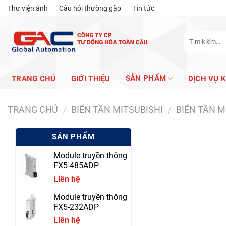
Skip
Thư viện ảnh
Câu hỏi thường gặp
Tin tức
to
content
Tìm
kiếm:
SẢN PHẨM
TRANG CHỦ
GIỚI THIỆU
DỊCH VỤ 
TRANG CHỦ
/
BIẾN TẦN MITSUBISHI
/
BIẾN TẦN M
SẢN PHẨM
Module truyền thông
FX5-485ADP
Liên hệ
Module truyền thông
FX5-232ADP
Liên hệ