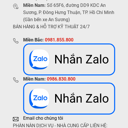
Miền Nam:
Số 65F6, đường DD9 KDC An
Sương, P. Đông Hưng Thuận, TP. Hồ Chí Minh
(Gần bến xe An Sương)
BÁN HÀNG & HỖ TRỢ KỸ THUẬT 24/7
Miền Bắc:
0981.855.800
Miền Nam:
0986.830.800
Email cho chúng tôi
PHÀN NÀN DỊCH VỤ - NHÀ CUNG CẤP LIÊN HỆ: