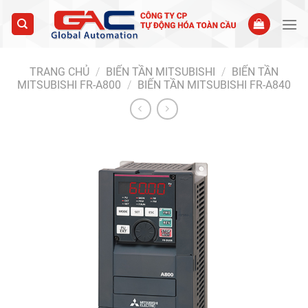
Skip
to
content
TRANG CHỦ
/
BIẾN TẦN MITSUBISHI
/
BIẾN TẦN
MITSUBISHI FR-A800
/
BIẾN TẦN MITSUBISHI FR-A840