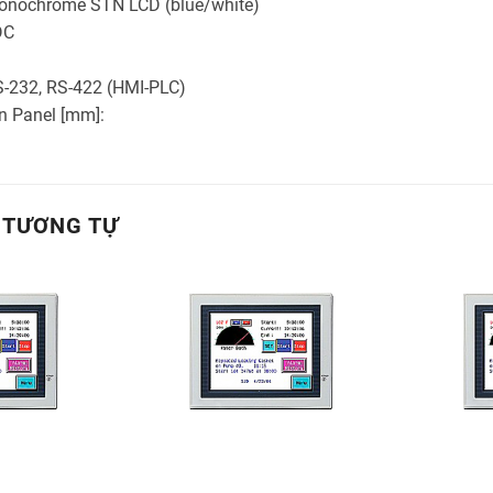
onochrome STN LCD (blue/white)
DC
S-232, RS-422 (HMI-PLC)
ên Panel [mm]:
 TƯƠNG TỰ