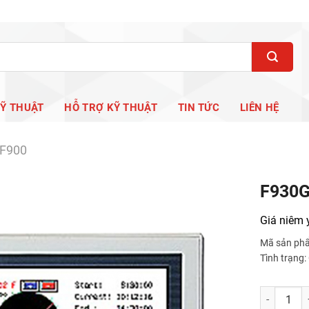
KỸ THUẬT
HỖ TRỢ KỸ THUẬT
TIN TỨC
LIÊN HỆ
 F900
F930G
Giá niêm 
Mã sản ph
Tình trạng
F930GOT-B