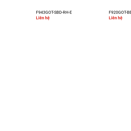
+
+
F943GOT-SBD-RH-E
F920GOT-B
Liên hệ
Liên hệ