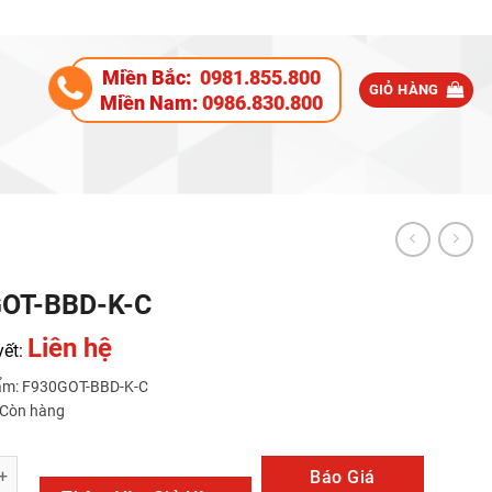
Miền Bắc:
0981.855.800
GIỎ HÀNG
Miền Nam:
0986.830.800
OT-BBD-K-C
Liên hệ
yết:
ẩm: F930GOT-BBD-K-C
: Còn hàng
BD-K-C số lượng
Báo Giá