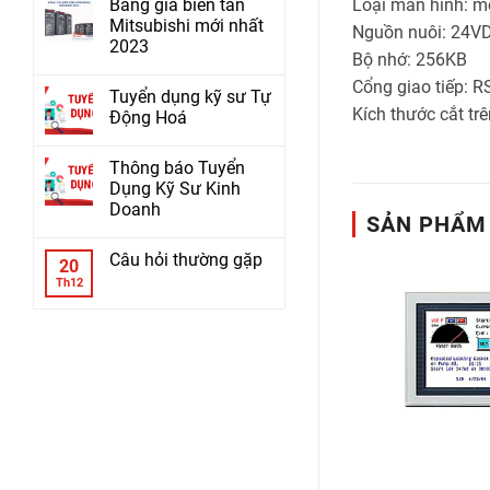
Loại màn hình: m
Bảng giá biến tần
Mitsubishi mới nhất
Nguồn nuôi: 24V
2023
Bộ nhớ: 256KB
Cổng giao tiếp: R
Tuyển dụng kỹ sư Tự
Kích thước cắt tr
Động Hoá
Thông báo Tuyển
Dụng Kỹ Sư Kinh
Doanh
SẢN PHẨM
Câu hỏi thường gặp
20
Th12