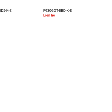
+
BD5-K-E
F930GOT-BBD-K-E
F94
Liên hệ
Liê