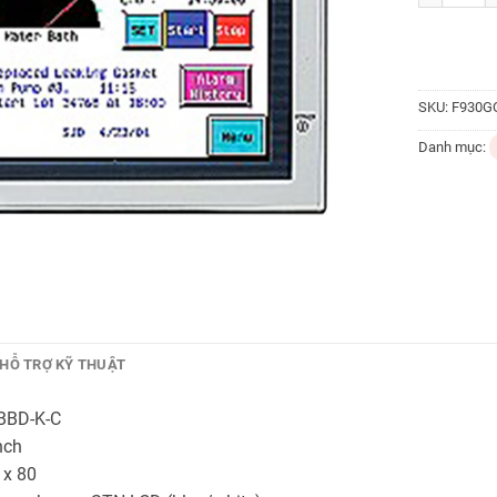
SKU:
F930G
Danh mục:
HỖ TRỢ KỸ THUẬT
BBD-K-C
nch
 x 80