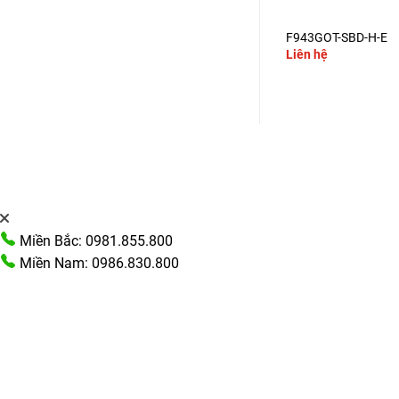
+
+
F940WGOT-TWD-C
F943GOT-SBD-H-E
Liên hệ
Liên hệ
Miền Bắc: 0981.855.800
Miền Nam: 0986.830.800