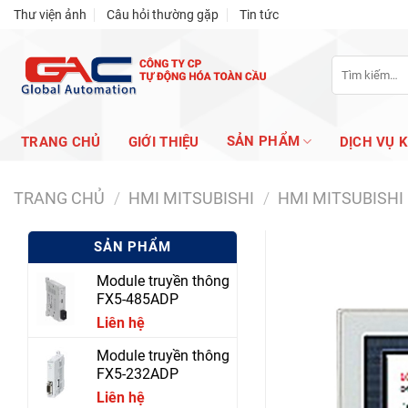
Skip
Thư viện ảnh
Câu hỏi thường gặp
Tin tức
to
content
Tìm
kiếm:
SẢN PHẨM
TRANG CHỦ
GIỚI THIỆU
DỊCH VỤ 
TRANG CHỦ
/
HMI MITSUBISHI
/
HMI MITSUBISHI
SẢN PHẨM
Module truyền thông
FX5-485ADP
Liên hệ
Module truyền thông
FX5-232ADP
Liên hệ