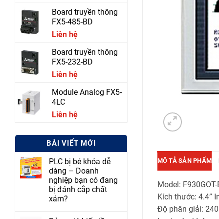
Board truyền thông
FX5-485-BD
Liên hệ
Board truyền thông
FX5-232-BD
Liên hệ
Module Analog FX5-
4LC
Liên hệ
BÀI VIẾT MỚI
MÔ TẢ SẢN PHẨM
PLC bị bẻ khóa dễ
dàng – Doanh
nghiệp bạn có đang
Model: F930GOT-
bị đánh cắp chất
Kích thước: 4.4” I
xám?
Độ phân giải: 240