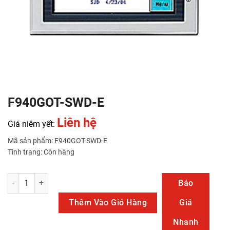
F940GOT-SWD-E
Liên hệ
Giá niêm yết:
Mã sản phẩm: F940GOT-SWD-E
Tình trạng: Còn hàng
F940GOT-SWD-E số lượng
Báo
Thêm Vào Giỏ Hàng
Giá
Nhanh