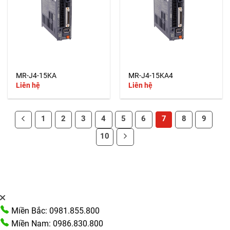
MR-J4-15KA
MR-J4-15KA4
Liên hệ
Liên hệ
1
2
3
4
5
6
7
8
9
10
Miền Bắc: 0981.855.800
Miền Nam: 0986.830.800