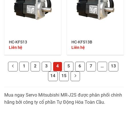
HC-KFS13
HC-KFS13B
Liên hệ
Liên hệ
1
2
3
4
5
6
7
…
13
14
15
Mua ngay Servo Mitsubishi MR-J2S được phân phối chính
hãng bởi công ty cổ phần Tự Động Hóa Toàn Cầu.