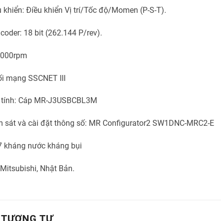
 khiển: Điều khiển Vị trí/Tốc độ/Momen (P-S-T).
coder: 18 bit (262.144 P/rev).
 6000rpm
ối mạng SSCNET III
y tính: Cáp MR-J3USBCBL3M
sát và cài đặt thông số: MR Configurator2 SW1DNC-MRC2-E
7 kháng nước kháng bụi
Mitsubishi, Nhật Bản.
 TƯƠNG TỰ