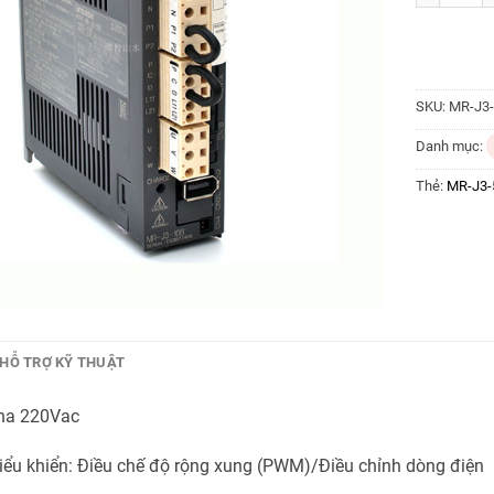
SKU:
MR-J3
Danh mục:
Thẻ:
MR-J3-
HỖ TRỢ KỸ THUẬT
pha 220Vac
ểu khiển: Điều chế độ rộng xung (PWM)/Điều chỉnh dòng điện