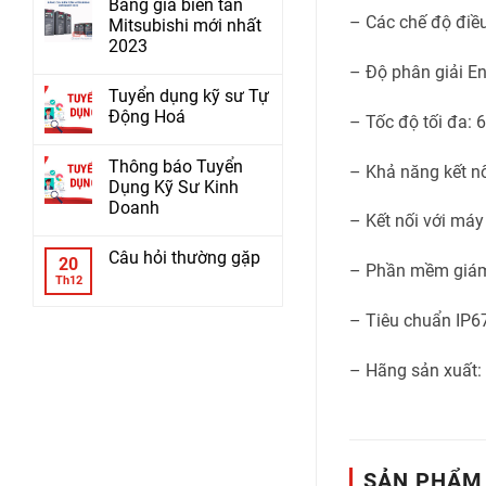
Bảng giá biến tần
– Các chế độ điều
Mitsubishi mới nhất
2023
– Độ phân giải En
Tuyển dụng kỹ sư Tự
Động Hoá
– Tốc độ tối đa:
Thông báo Tuyển
– Khả năng kết n
Dụng Kỹ Sư Kinh
Doanh
– Kết nối với má
Câu hỏi thường gặp
20
– Phần mềm giám 
Th12
– Tiêu chuẩn IP6
– Hãng sản xuất: 
SẢN PHẨM