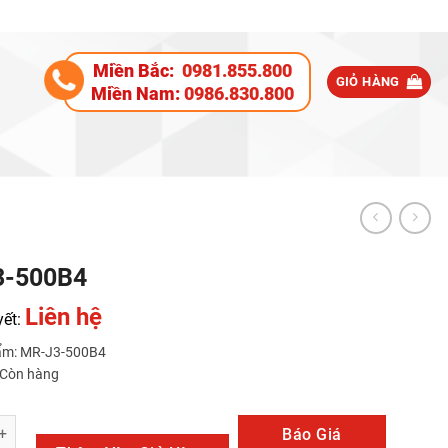
Miền Bắc:
0981.855.800
GIỎ HÀNG
Miền Nam:
0986.830.800
3-500B4
Liên hệ
yết:
ẩm: MR-J3-500B4
: Còn hàng
B4 số lượng
Báo Giá