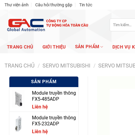
Skip
Thư viện ảnh
Câu hỏi thường gặp
Tin tức
to
content
Tìm
kiếm:
SẢN PHẨM
TRANG CHỦ
GIỚI THIỆU
DỊCH VỤ 
TRANG CHỦ
/
SERVO MITSUBISHI
/
SERVO MITSUB
SẢN PHẨM
Module truyền thông
FX5-485ADP
Liên hệ
Module truyền thông
FX5-232ADP
Liên hệ