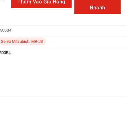
Thêm Vào Giỏ Hàng
Nhanh
-500B4
Servo Mitsubishi MR-J3
500B4