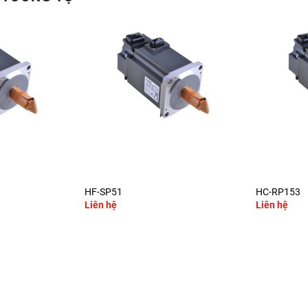
+
+
HF-SP51
HC-RP153
Liên hệ
Liên hệ