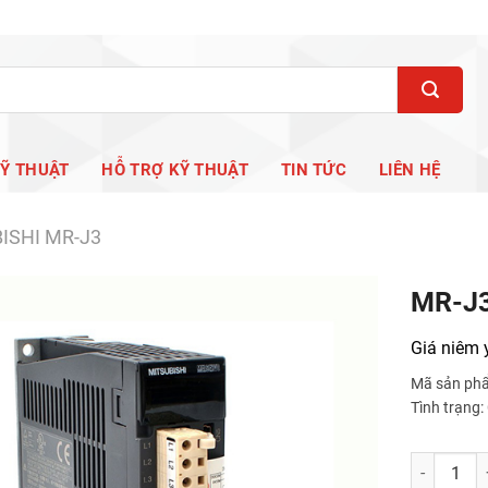
KỸ THUẬT
HỖ TRỢ KỸ THUẬT
TIN TỨC
LIÊN HỆ
ISHI MR-J3
MR-J
Giá niêm 
Mã sản ph
Tình trạng
MR-J3-500