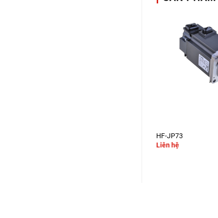
+
+
HF-SP524
HF-JP73
Liên hệ
Liên hệ