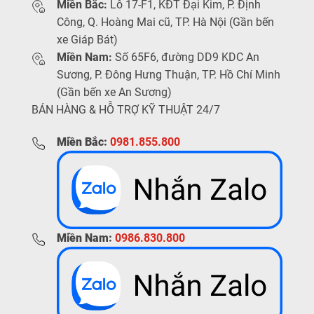
Miền Bắc:
Lô 17-F1, KĐT Đại Kim, P. Định
Công, Q. Hoàng Mai cũ, TP. Hà Nội (Gần bến
xe Giáp Bát)
Miền Nam:
Số 65F6, đường DD9 KDC An
Sương, P. Đông Hưng Thuận, TP. Hồ Chí Minh
(Gần bến xe An Sương)
BÁN HÀNG & HỖ TRỢ KỸ THUẬT 24/7
Miền Bắc:
0981.855.800
Miền Nam:
0986.830.800