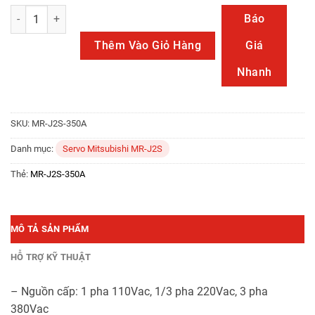
MR-J2S-350A số lượng
Báo
Thêm Vào Giỏ Hàng
Giá
Nhanh
SKU:
MR-J2S-350A
Danh mục:
Servo Mitsubishi MR-J2S
Thẻ:
MR-J2S-350A
MÔ TẢ SẢN PHẨM
HỖ TRỢ KỸ THUẬT
– Nguồn cấp: 1 pha 110Vac, 1/3 pha 220Vac, 3 pha
380Vac