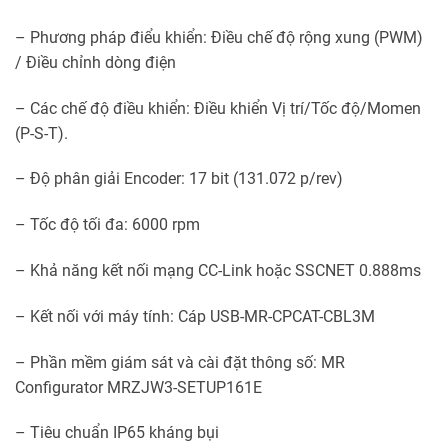
– Phương pháp điểu khiển: Điều chế độ rộng xung (PWM)
/ Điều chỉnh dòng điện
– Các chế độ điều khiển: Điều khiển Vị trí/Tốc độ/Momen
(P-S-T).
– Độ phân giải Encoder: 17 bit (131.072 p/rev)
– Tốc độ tối đa: 6000 rpm
– Khả năng kết nối mạng CC-Link hoặc SSCNET 0.888ms
– Kết nối với máy tính: Cáp USB-MR-CPCAT-CBL3M
– Phần mềm giám sát và cài đặt thông số: MR
Configurator MRZJW3-SETUP161E
– Tiêu chuẩn IP65 kháng bụi