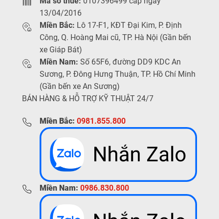
Mã số thuế:
0107396499 cấp ngày
13/04/2016
Miền Bắc:
Lô 17-F1, KĐT Đại Kim, P. Định
Công, Q. Hoàng Mai cũ, TP. Hà Nội (Gần bến
xe Giáp Bát)
Miền Nam:
Số 65F6, đường DD9 KDC An
Sương, P. Đông Hưng Thuận, TP. Hồ Chí Minh
(Gần bến xe An Sương)
BÁN HÀNG & HỖ TRỢ KỸ THUẬT 24/7
Miền Bắc:
0981.855.800
Miền Nam:
0986.830.800