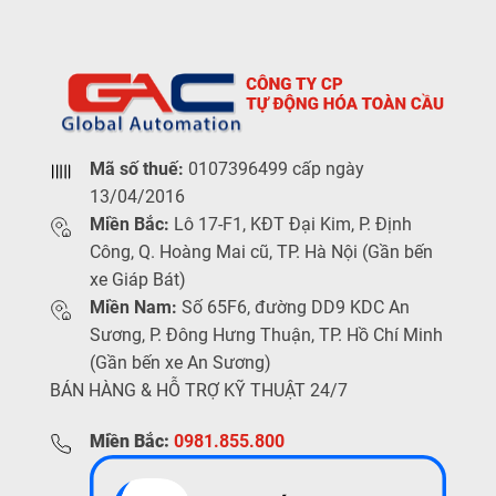
Mã số thuế:
0107396499 cấp ngày
13/04/2016
Miền Bắc:
Lô 17-F1, KĐT Đại Kim, P. Định
Công, Q. Hoàng Mai cũ, TP. Hà Nội (Gần bến
xe Giáp Bát)
Miền Nam:
Số 65F6, đường DD9 KDC An
Sương, P. Đông Hưng Thuận, TP. Hồ Chí Minh
(Gần bến xe An Sương)
BÁN HÀNG & HỖ TRỢ KỸ THUẬT 24/7
Miền Bắc:
0981.855.800