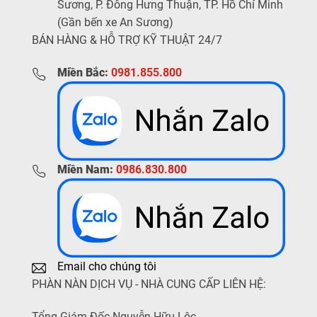
Sương, P. Đông Hưng Thuận, TP. Hồ Chí Minh
(Gần bến xe An Sương)
BÁN HÀNG & HỖ TRỢ KỸ THUẬT 24/7
Miền Bắc:
0981.855.800
Miền Nam:
0986.830.800
Email cho chúng tôi
PHÀN NÀN DỊCH VỤ - NHÀ CUNG CẤP LIÊN HỆ:
Tổng Giám Đốc Nguyễn Hữu Lộc