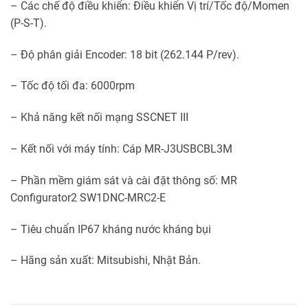
– Các chế độ điều khiển: Điều khiển Vị trí/Tốc độ/Momen
(P-S-T).
– Độ phân giải Encoder: 18 bit (262.144 P/rev).
– Tốc độ tối đa: 6000rpm
– Khả năng kết nối mạng SSCNET III
– Kết nối với máy tính: Cáp MR-J3USBCBL3M
– Phần mềm giám sát và cài đặt thông số: MR
Configurator2 SW1DNC-MRC2-E
– Tiêu chuẩn IP67 kháng nước kháng bụi
– Hãng sản xuất: Mitsubishi, Nhật Bản.