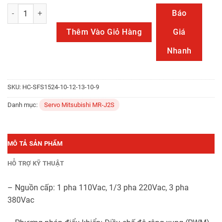
HC-SFS152 số lượng
Báo
Thêm Vào Giỏ Hàng
Giá
Nhanh
SKU:
HC-SFS1524-10-12-13-10-9
Danh mục:
Servo Mitsubishi MR-J2S
MÔ TẢ SẢN PHẨM
HỖ TRỢ KỸ THUẬT
– Nguồn cấp: 1 pha 110Vac, 1/3 pha 220Vac, 3 pha
380Vac