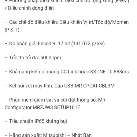
– Phương pháp điểu khiển: Điều chế độ rộng xung (PWM)
/ Điều chỉnh dòng điện
– Các chế độ điều khiển: Điều khiển Vị trí/Tốc độ/Momen
(P-S-T).
– Độ phân giải Encoder: 17 bit (131.072 p/rev)
– Tốc độ tối đa: 6000 rpm
– Khả năng kết nối mạng CC-Link hoặc SSCNET 0.888ms
– Kết nối với máy tính: Cáp USB-MR-CPCAT-CBL3M
– Phần mềm giám sát và cài đặt thông số: MR
Configurator MRZJW3-SETUP161E
– Tiêu chuẩn IP65 kháng bụi
– Hãng sản xuất: Mitsubishi – Nhật Bản