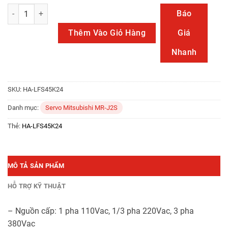
HA-LFS45K24 số lượng
Báo
Thêm Vào Giỏ Hàng
Giá
Nhanh
SKU:
HA-LFS45K24
Danh mục:
Servo Mitsubishi MR-J2S
Thẻ:
HA-LFS45K24
MÔ TẢ SẢN PHẨM
HỖ TRỢ KỸ THUẬT
– Nguồn cấp: 1 pha 110Vac, 1/3 pha 220Vac, 3 pha
380Vac