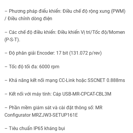
– Phương pháp điểu khiển: Điều chế độ rộng xung (PWM)
/ Điều chỉnh dòng điện
– Các chế độ điều khiển: Điều khiển Vị trí/Tốc độ/Momen
(P-S-T).
– Độ phân giải Encoder: 17 bit (131.072 p/rev)
– Tốc độ tối đa: 6000 rpm
– Khả năng kết nối mạng CC-Link hoặc SSCNET 0.888ms
– Kết nối với máy tính: Cáp USB-MR-CPCAT-CBL3M
– Phần mềm giám sát và cài đặt thông số: MR
Configurator MRZJW3-SETUP161E
– Tiêu chuẩn IP65 kháng bụi