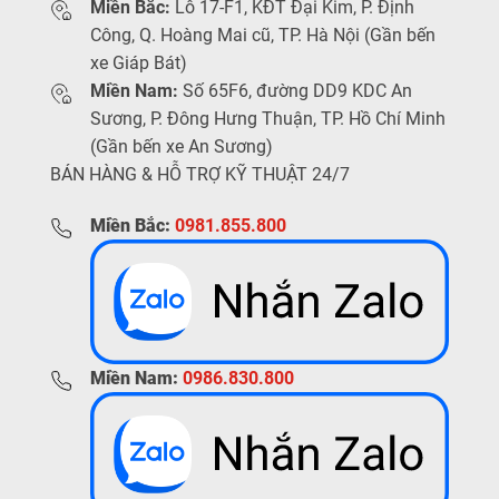
Miền Bắc:
Lô 17-F1, KĐT Đại Kim, P. Định
Công, Q. Hoàng Mai cũ, TP. Hà Nội (Gần bến
xe Giáp Bát)
Miền Nam:
Số 65F6, đường DD9 KDC An
Sương, P. Đông Hưng Thuận, TP. Hồ Chí Minh
(Gần bến xe An Sương)
BÁN HÀNG & HỖ TRỢ KỸ THUẬT 24/7
Miền Bắc:
0981.855.800
Miền Nam:
0986.830.800