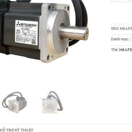
SKU:
HA-LF
Danh mục:
Thẻ:
HA-LF
HỖ TRỢ KỸ THUẬT