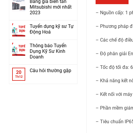
Bảng giá biến tần
Mitsubishi mới nhất
2023
– Nguồn cấp: 1 p
Tuyển dụng kỹ sư Tự
– Phương pháp đi
Động Hoá
– Các chế độ điều
Thông báo Tuyển
Dụng Kỹ Sư Kinh
– Độ phân giải En
Doanh
– Tốc độ tối đa: 
Câu hỏi thường gặp
20
Th12
– Khả năng kết 
– Kết nối với má
– Phần mềm giám
– Tiêu chuẩn IP6