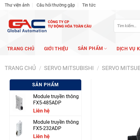
Skip
Thư viện ảnh
Câu hỏi thường gặp
Tin tức
to
content
Tìm
kiếm:
SẢN PHẨM
TRANG CHỦ
GIỚI THIỆU
DỊCH VỤ 
TRANG CHỦ
/
SERVO MITSUBISHI
/
SERVO MITSUB
SẢN PHẨM
Module truyền thông
FX5-485ADP
Liên hệ
Module truyền thông
FX5-232ADP
Liên hệ