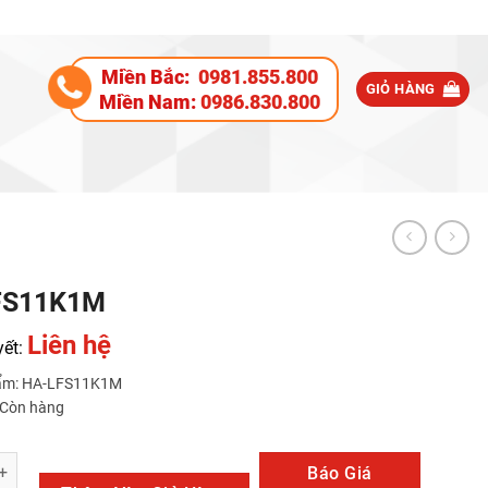
Miền Bắc:
0981.855.800
GIỎ HÀNG
Miền Nam:
0986.830.800
FS11K1M
Liên hệ
yết:
ẩm: HA-LFS11K1M
: Còn hàng
1M số lượng
Báo Giá