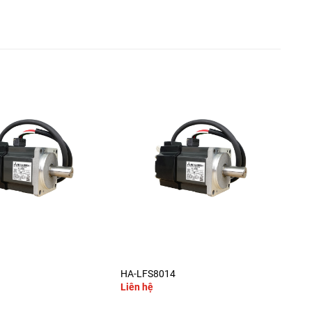
+
HA-LFS8014
HC-
Liên hệ
Liê