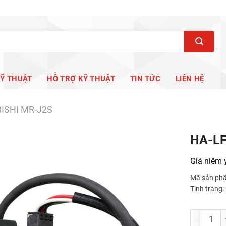
KỸ THUẬT
HỖ TRỢ KỸ THUẬT
TIN TỨC
LIÊN HỆ
ISHI MR-J2S
HA-L
Giá niêm 
Mã sản ph
Tình trạng
HA-LFS11K