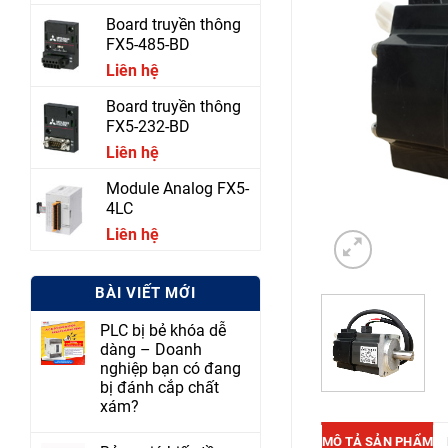
Board truyền thông
FX5-485-BD
Liên hệ
Board truyền thông
FX5-232-BD
Liên hệ
Module Analog FX5-
4LC
Liên hệ
BÀI VIẾT MỚI
PLC bị bẻ khóa dễ
dàng – Doanh
nghiệp bạn có đang
bị đánh cắp chất
xám?
MÔ TẢ SẢN PHẨM