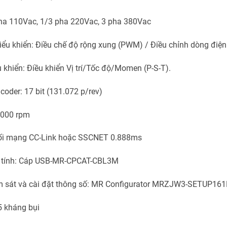
ha 110Vac, 1/3 pha 220Vac, 3 pha 380Vac
ểu khiển: Điều chế độ rộng xung (PWM) / Điều chỉnh dòng điện
 khiển: Điều khiển Vị trí/Tốc độ/Momen (P-S-T).
coder: 17 bit (131.072 p/rev)
6000 rpm
nối mạng CC-Link hoặc SSCNET 0.888ms
y tính: Cáp USB-MR-CPCAT-CBL3M
 sát và cài đặt thông số: MR Configurator MRZJW3-SETUP161
5 kháng bụi