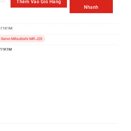
Thêm Vào Giỏ Hàng
Nhanh
S11K1M
Servo Mitsubishi MR-J2S
S11K1M