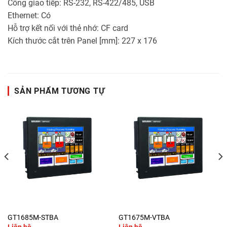
Cổng giao tiếp: RS-232, RS-422/485, USB
Ethernet: Có
Hỗ trợ kết nối với thẻ nhớ: CF card
Kích thước cắt trên Panel [mm]: 227 x 176
SẢN PHẨM TƯƠNG TỰ
GT1685M-STBA
GT1675M-VTBA
Liên hệ
Liên hệ