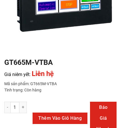
GT665M-VTBA
Liên hệ
Giá niêm yết:
Mã sản phẩm: GT665M-VTBA
Tình trạng: Còn hàng
GT665M-VTBA số lượng
Báo
Thêm Vào Giỏ Hàng
Giá