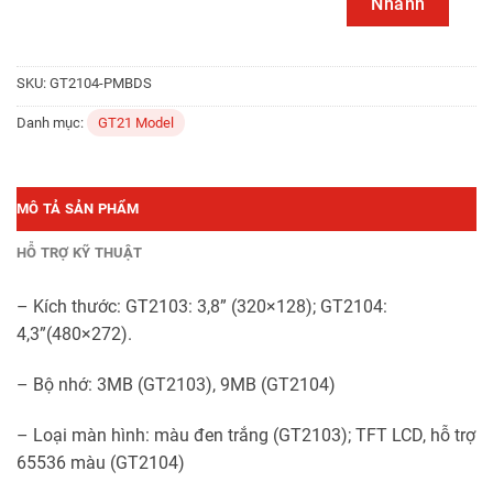
Nhanh
SKU:
GT2104-PMBDS
Danh mục:
GT21 Model
MÔ TẢ SẢN PHẨM
HỖ TRỢ KỸ THUẬT
– Kích thước: GT2103: 3,8” (320×128); GT2104:
4,3”(480×272).
– Bộ nhớ: 3MB (GT2103), 9MB (GT2104)
– Loại màn hình: màu đen trắng (GT2103); TFT LCD, hỗ trợ
65536 màu (GT2104)